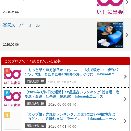
2026.06.08
楽天スーパーセール
2026.06.08
このブログでよく読まれている記事
「もっと早く買えば良かった……！」1枚で暖かい「優秀パ
ンツ」3選 まだまだ寒い朝晩のお出かけに｜Infoseekニュ
ース
閲覧総数 19
2026.02.23 07:50
【2026年8月6日の運勢】12星座占いランキング(総合運・恋
愛運・金運・仕事運・健康運)｜Infoseekニュース
閲覧総数 19
2026.08.06 08:10
「カップ麺」売れ筋ランキング、全国1位は? -中部地方は
「うどん」、近畿地方は「ラーメン」｜Infoseekニュース
閲覧総数 40
2025.04.04 10:00