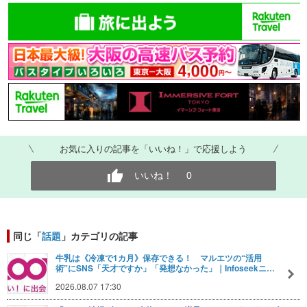
お気に入りの記事を「いいね！」で応援しよう
いいね！
0
同じ「
話題
」カテゴリの記事
牛乳は《冷凍で1カ月》保存できる！ マルエツの“活用
術”にSNS「天才ですか」「発想なかった」｜Infoseekニ…
2026.08.07 17:30