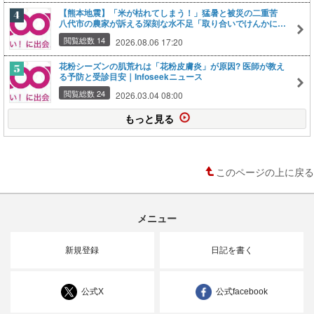
【熊本地震】「米が枯れてしまう！」猛暑と被災の二重苦
八代市の農家が訴える深刻な水不足「取り合いでけんかにな
らないか心配」｜Infoseekニュース
閲覧総数 14
2026.08.06 17:20
花粉シーズンの肌荒れは「花粉皮膚炎」が原因? 医師が教え
る予防と受診目安｜Infoseekニュース
閲覧総数 24
2026.03.04 08:00
もっと見る
このページの上に戻る
メニュー
新規登録
日記を書く
公式X
公式facebook