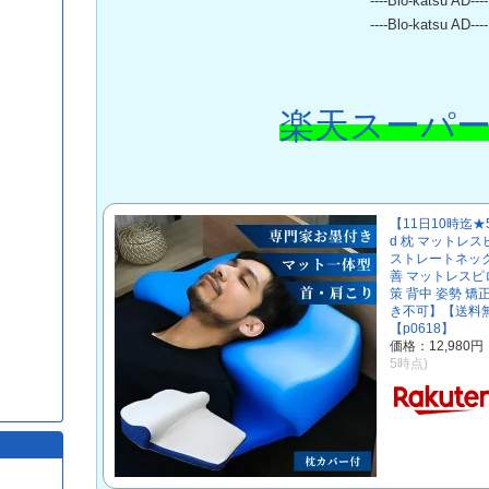
----Blo-katsu AD----
----Blo-katsu AD----
楽天スーパー
【11日10時迄★5
d 枕 マットレ
ストレートネック 
善 マットレスピ
策 背中 姿勢 
き不可】【送料
【p0618】
価格：12,980
5時点)