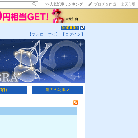
>>
人気記事ランキング
ブログを作成
楽天市場
000000
【フォローする】
【ログイン】
【毎日開催】
15記事にいいね！で1ポイント
10秒滞在
いいね!
--
/
--
0件)
過去の記事 >