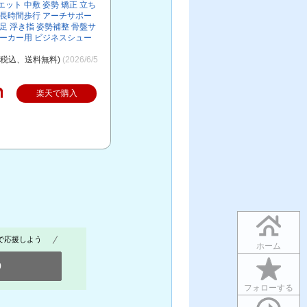
ット 中敷 姿勢 矯正 立ち
 長時間歩行 アーチサポー
足 浮き指 姿勢補整 骨盤サ
ニーカー用 ビジネスシュー
（税込、送料無料)
(2026/6/5
楽天で購入
で応援しよう
ホーム
0
フォローする