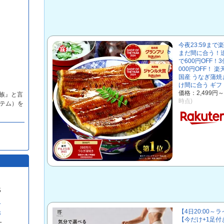
今夜23:59ま
まだ間に合う！送
で600円OFF！3
000円OFF！
国産 うなぎ蒲焼
け間に合う ギフ
価格：2,499円
家族』と言
時点)
テム）を
S
1
【4日20:00～
8
【今だけ+1足付