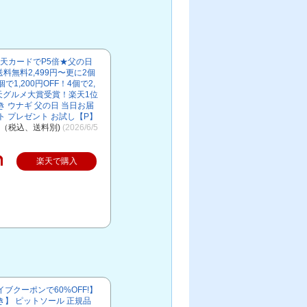
で楽天カードでP5倍★父の日
料無料2,499円〜更に2個
個で1,200円OFF！4個で2,
 楽天グルメ大賞受賞！楽天1位
き ウナギ 父の日 当日お届
ト プレゼント お試し【P】
～（税込、送料別)
(2026/6/5
楽天で購入
ライブクーポンで60%OFF!】
き】 ピットソール 正規品