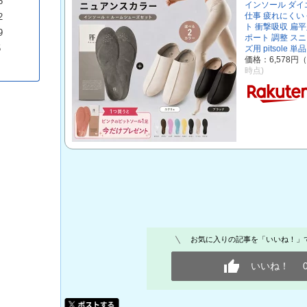
5
インソール ダイエ
仕事 疲れにくい
2
ト 衝撃吸収 扁平
9
ポート 調整 ス
5
ズ用 pitsole 単品
価格：6,578円
時点)
お気に入りの記事を「いいね！」
いいね！