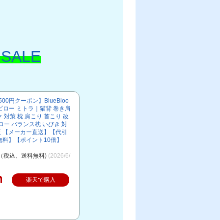
SALE
00円クーポン】BlueBloo
スピロー ミトラ｜猫背 巻き肩
対策 枕 肩こり 首こり 改
ロー バランス枕 いびき 対
矯正 【メーカー直送】【代引
無料】【ポイント10倍】
円（税込、送料無料)
(2026/6/
楽天で購入