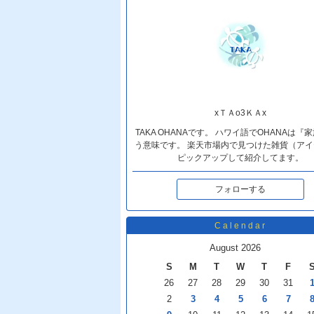
xＴＡo3ＫＡx
TAKA OHANAです。 ハワイ語でOHANAは『
う意味です。 楽天市場内で見つけた雑貨（アイ
ピックアップして紹介してます。
フォローする
Calendar
August 2026
S
M
T
W
T
F
26
27
28
29
30
31
2
3
4
5
6
7