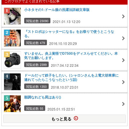
このブログでよく読まれている記事
小ネタその1:ドール服の洗濯法詳細文章版
閲覧総数 23090
2021.01.13 12:20
『ストロボはシャッターになる』をお祭りで使うとこうな
る。
閲覧総数 479
2016.10.10 20:29
すいません。炎上覚悟でD7500をディスらせてください。本
気でお願いします。
閲覧総数 2399
2017.04.12 22:34
ドールだって鉄子をしたい。(シャロンさんを上電大胡車庫に
連れてったらこうなったという話)
閲覧総数 1350
2018.10.07 23:01
順調なれども罠はあり()
閲覧総数 55
2025.01.15 22:51
もっと見る