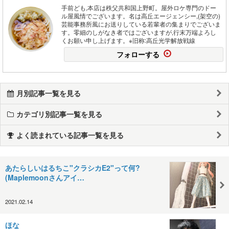
手前ども,本店は秩父共和国上野町。屋外ロケ専門のドー
ル屋風情でございます。名は高丘エージェンシー,(架空の)
芸能事務所風にお送りしている若輩者の集まりでございま
す。零細のしがなき者ではございますが,行末万端よろし
くお願い申し上げます。※旧称:高丘光学解放戦線
フォローする
月別記事一覧を見る
カテゴリ別記事一覧を見る
よく読まれている記事一覧を見る
あたらしいはるちこ"クラシカE2"って何?
(Maplemoonさんアイ…
2021.02.14
ほな