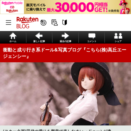
ホーム
新しい記事
過去の記事
コメント
シェア
衝動と成り行き系ドール&写真ブログ『こちら(株)高丘エー
ジェンシー』
(スキー企画)田代の滑りを擬音で表しなさい→ドゥーン!(違