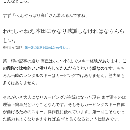
こんなところ。
すず「へえ,やっぱり高丘さん滑れるんですね」
わたしゃねえ,本田にかなり感謝しなければならんら
しい。
※本田って誰?→​
第一弾の記事を読めばわかるわよ。
第一弾の記事の通り,高丘は小1〜小3までスキー経験があります。
こ
の段階で比較的いい滑りをしてたんだろうという話なのです。
もち
ろん当時のレンタルスキーはカービングではありません。筋力量も
多くはありません。
それがいざ大人になりカービングが主流になった現在,まず滑るのは
理論上簡単だということなんです。そもそもカービングスキー​自体
が曲げるためのスキー。操作性に優れています。第一回こそなかっ
た筋力もよくなりさえすれば,自ずと良くなるという仕組みです。