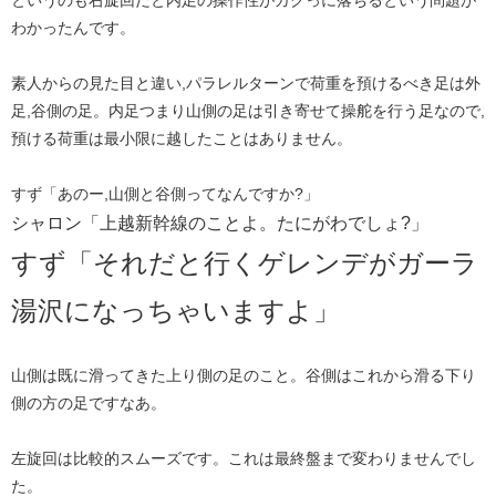
というのも右旋回だと内足の操作性がガクっに落ちるという問題が
わかったんです。
素人からの見た目と違い,パラレルターンで荷重を預けるべき足は外
足,谷側の足。内足つまり山側の足は引き寄せて操舵を行う足なので,
預ける荷重は最小限に越したことはありません。
すず「あのー,山側と谷側ってなんですか?」
シャロン「上越新幹線のことよ。たにがわでしょ?」
​すず「
それだと行くゲレンデがガーラ
湯沢になっちゃいますよ​
」​​
山側は既に滑ってきた上り側の足のこと。谷側はこれから滑る下り
側の方の足ですなあ。
左旋回は比較的スムーズです。これは最終盤まで変わりませんでし
た。