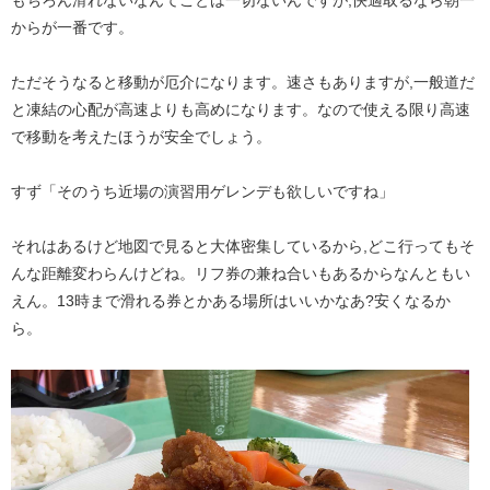
もちろん滑れないなんてことは一切ないんですが,快適取るなら朝一
からが一番です。
ただそうなると移動が厄介になります。速さもありますが,一般道だ
と凍結の心配が高速よりも高めになります。なので使える限り高速
で移動を考えたほうが安全でしょう。
すず「そのうち近場の演習用ゲレンデも欲しいですね」
それはあるけど地図で見ると大体密集しているから,どこ行ってもそ
んな距離変わらんけどね。リフ券の兼ね合いもあるからなんともい
えん。13時まで滑れる券とかある場所はいいかなあ?安くなるか
ら。