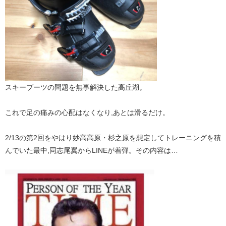
スキーブーツの問題を無事解決した高丘湖。
これで足の痛みの心配はなくなり,あとは滑るだけ。
2/13の第2回をやはり妙高高原・杉之原を想定してトレーニングを積
んでいた最中,同志尾翼からLINEが着弾。その内容は…