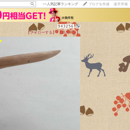
>>
人気記事ランキング
ブログを作成
楽天市場
943256
【フォローする】
【ログイン】
【毎日開催】
グ
15記事にいいね！で1ポイント
10秒滞在
いいね!
--
/
--