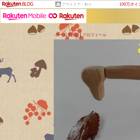
100万ポ
アウトドア・釣り
ホーム
|
日記
|
プロフィール