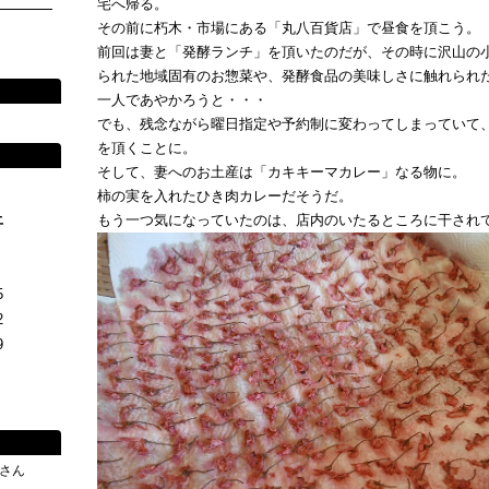
宅へ帰る。
その前に朽木・市場にある「丸八百貨店」で昼食を頂こう。
前回は妻と「発酵ランチ」を頂いたのだが、その時に沢山の
られた地域固有のお惣菜や、発酵食品の美味しさに触れられ
一人であやかろうと・・・
でも、残念ながら曜日指定や予約制に変わってしまっていて
を頂くことに。
そして、妻へのお土産は「カキキーマカレー」なる物に。
柿の実を入れたひき肉カレーだそうだ。
土
もう一つ気になっていたのは、店内のいたるところに干され
5
2
9
さん