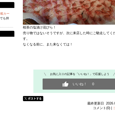
 車載カー
けでも持
桜茶の塩漬け花びら！
売り物ではないそうですが、次に来店した時にご馳走してく
す。
なくなる前に、また来なくては！
お気に入りの記事を「いいね！」で応援しよう
いいね！
0
最終更新日 2026.05.
コメント(0) |