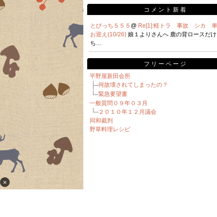
コメント新着
とびっち５５５
@
Re[1]:軽トラ 事故 シカ
お迎え(10/26)
娘１よりさんへ 鹿の背ロースだ
ち…
フリーページ
平野屋新田会所
何故壊されてしまったの？
緊急要望書
一般質問０９年０３月
２０１０年１２月議会
同和裁判
野草料理レシピ
×