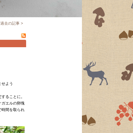
過去の記事 >
ませよう
定することに。
オガエルの卵塊
で時間を取られ