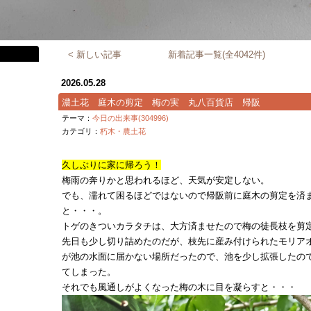
< 新しい記事
新着記事一覧(全4042件)
2026.05.28
濃土花 庭木の剪定 梅の実 丸八百貨店 帰阪
テーマ：
今日の出来事(304996)
カテゴリ：
朽木・農土花
久しぶりに家に帰ろう！
梅雨の奔りかと思われるほど、天気が安定しない。
でも、濡れて困るほどではないので帰阪前に庭木の剪定を済
と・・・。
トゲのきついカラタチは、大方済ませたので梅の徒長枝を剪
先日も少し切り詰めたのだが、枝先に産み付けられたモリア
が池の水面に届かない場所だったので、池を少し拡張したの
てしまった。
それでも風通しがよくなった梅の木に目を凝らすと・・・