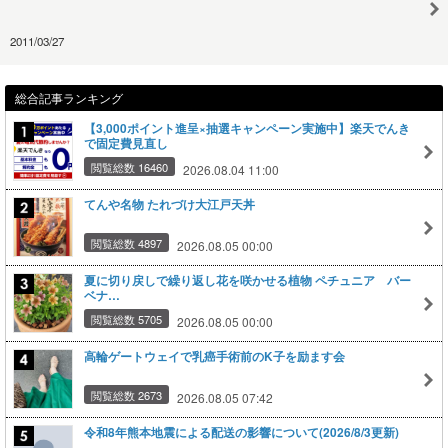
2011/03/27
総合記事ランキング
【3,000ポイント進呈×抽選キャンペーン実施中】楽天でんき
で固定費見直し
閲覧総数 16460
2026.08.04 11:00
てんや名物 たれづけ大江戸天丼
閲覧総数 4897
2026.08.05 00:00
夏に切り戻しで繰り返し花を咲かせる植物 ペチュニア バー
ベナ…
閲覧総数 5705
2026.08.05 00:00
高輪ゲートウェイで乳癌手術前のK子を励ます会
閲覧総数 2673
2026.08.05 07:42
令和8年熊本地震による配送の影響について(2026/8/3更新)