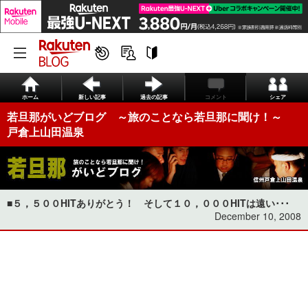
ホーム
新しい記事
過去の記事
コメント
シェア
若旦那がいどブログ ～旅のことなら若旦那に聞け！～
戸倉上山田温泉
■５，５００HITありがとう！ そして１０，０００HITは遠い･･･
December 10, 2008