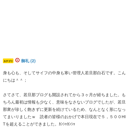
御礼 (2)
カテゴリ
身も心も、そしてサイフの中身も寒い管理人若旦那白石です。こん
にちは＾＾；
さてさて、若旦那ブログも開設されてから３ヶ月が経ちました。も
ちろん最初は情報も少なく、意味をなさないブログでしたが、若旦
那衆が珍しく飽きずに更新を続けているため、なんとなく形になっ
てまいりましたｗ 読者の皆様のおかげで本日現在で５，５００HI
Tを超えることができました。ｶﾝｼｬｶﾝｼｬ