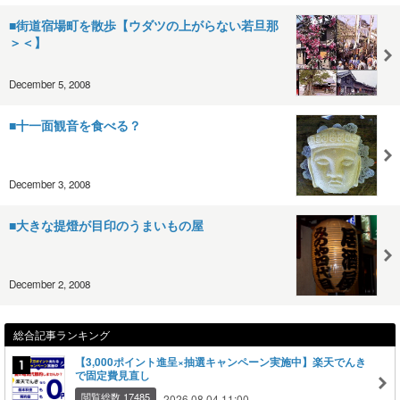
■街道宿場町を散歩【ウダツの上がらない若旦那
＞＜】
December 5, 2008
■十一面観音を食べる？
December 3, 2008
■大きな提燈が目印のうまいもの屋
December 2, 2008
総合記事ランキング
【3,000ポイント進呈×抽選キャンペーン実施中】楽天でんき
で固定費見直し
閲覧総数 17485
2026.08.04 11:00