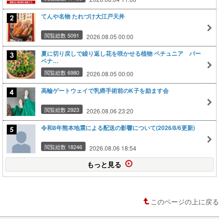
てんや名物 たれづけ大江戸天丼
閲覧総数 5091
2026.08.05 00:00
夏に切り戻しで繰り返し花を咲かせる植物 ペチュニア バー
ベナ…
閲覧総数 6980
2026.08.05 00:00
高輪ゲートウェイで乳癌手術前のK子を励ます会
閲覧総数 2923
2026.08.06 23:20
令和8年熊本地震による配送の影響について(2026/8/6更新)
閲覧総数 18246
2026.08.06 18:54
もっと見る
このページの上に戻る