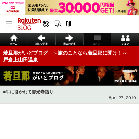
ホーム
新しい記事
過去の記事
コメント
シェア
若旦那がいどブログ ～旅のことなら若旦那に聞け！～
戸倉上山田温泉
■牛に引かれて善光寺詣り
April 27, 2010