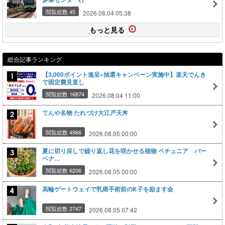
閲覧総数 45
2026.08.04 05:38
もっと見る
総合記事ランキング
【3,000ポイント進呈×抽選キャンペーン実施中】楽天でんき
で固定費見直し
閲覧総数 16874
2026.08.04 11:00
てんや名物 たれづけ大江戸天丼
閲覧総数 4966
2026.08.05 00:00
夏に切り戻しで繰り返し花を咲かせる植物 ペチュニア バー
ベナ…
閲覧総数 6206
2026.08.05 00:00
高輪ゲートウェイで乳癌手術前のK子を励ます会
閲覧総数 2747
2026.08.05 07:42