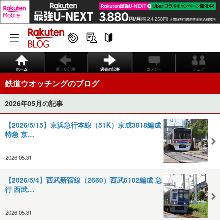
ホーム
新しい記事
過去の記事
コメント
シェア
鉄道ウオッチングのブログ
2026年05月の記事
【2026/5/15】京浜急行本線（51K）京成3818編成
特急 京…
2026.05.31
【2026/5/4】西武新宿線（2660）西武6102編成 急
行 西武…
2026.05.31