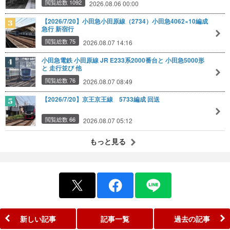
閲覧総数 1092
2026.08.06 00:00
【2026/7/20】小田急小田原線（2734）小田急4062×10編成
急行 新宿行
閲覧総数 75
2026.08.07 14:16
小田急電鉄 小田原線 JR E233系2000番台と 小田急5000形
と 走行並び 他
閲覧総数 76
2026.08.07 08:49
【2026/7/20】京王京王線 5733編成 回送
閲覧総数 66
2026.08.07 05:12
もっと見る
新しい記事
記事一覧
過去の記事