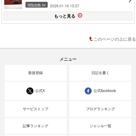
閲覧総数 54
2026.01.16 13:37
もっと見る
このページの上に戻る
メニュー
新規登録
日記を書く
公式X
公式facebook
サービストップ
ブログランキング
記事ランキング
ジャンル一覧