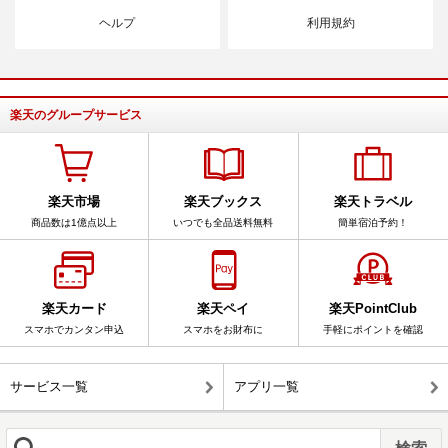
ヘルプ
利用規約
楽天のグループサービス
楽天市場
楽天ブックス
楽天トラベル
商品数は1億点以上
いつでも全品送料無料
簡単宿泊予約！
楽天カード
楽天ペイ
楽天PointClub
スマホでカンタン申込
スマホをお財布に
手軽にポイントを確認
サービス一覧
アプリ一覧