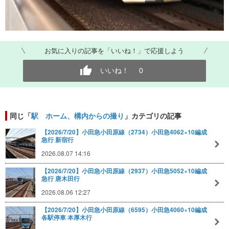
お気に入りの記事を「いいね！」で応援しよう
いいね！
0
同じ「
駅 ホーム、構内からの撮り
」カテゴリの記事
【2026/7/20】小田急小田原線（2734）小田急4062×10編成
急行 新宿行
2026.08.07 14:16
【2026/7/20】小田急小田原線（2937）小田急5052×10編成
急行 唐木田行
2026.08.06 12:27
【2026/7/20】小田急小田原線（6595）小田急4060×10編成
各駅停車 本厚木行