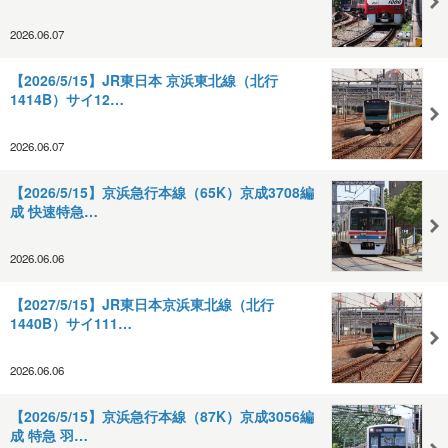
2026.06.07
【2026/5/15】JR東日本 京浜東北線（北行
1414B）サイ12…
2026.06.07
【2026/5/15】京浜急行本線（65K）京成3708編
成 快速特急…
2026.06.06
【2027/5/15】JR東日本京浜東北線（北行
1440B）サイ111…
2026.06.06
【2026/5/15】京浜急行本線（87K）京成3056編
成 特急 羽…