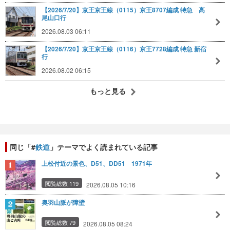
【2026/7/20】京王京王線（0115）京王8707編成 特急 高
尾山口行
2026.08.03 06:11
【2026/7/20】京王京王線（0116）京王7728編成 特急 新宿
行
2026.08.02 06:15
もっと見る
同じ「#
鉄道
」テーマでよく読まれている記事
上松付近の景色、D51、DD51 1971年
閲覧総数 119
2026.08.05 10:16
奥羽山脈が障壁
閲覧総数 79
2026.08.05 08:24