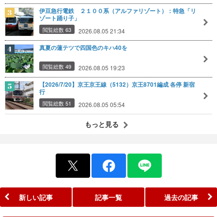
伊豆急行電鉄 ２１００系（アルファリゾート）：特急「リ
ゾート踊り子」
閲覧総数 63
2026.08.05 21:34
真夏の蓮テツで四国色のキハ40を
閲覧総数 49
2026.08.05 19:23
【2026/7/20】京王京王線（5132）京王8701編成 各停 新宿
行
閲覧総数 51
2026.08.05 05:54
もっと見る
新しい記事
記事一覧
過去の記事