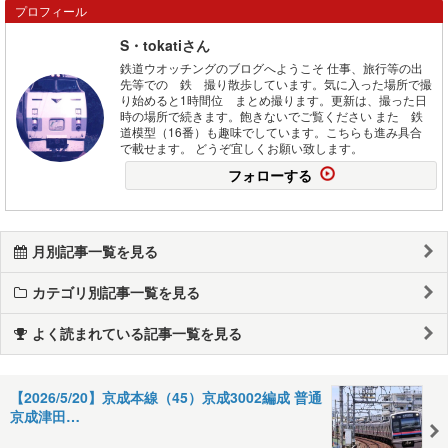
プロフィール
S・tokatiさん
鉄道ウオッチングのブログへようこそ 仕事、旅行等の出
先等での 鉄 撮り散歩しています。気に入った場所で撮
り始めると1時間位 まとめ撮ります。更新は、撮った日
時の場所で続きます。飽きないでご覧ください また 鉄
道模型（16番）も趣味でしています。こちらも進み具合
で載せます。 どうぞ宜しくお願い致します。
フォローする
月別記事一覧を見る
カテゴリ別記事一覧を見る
よく読まれている記事一覧を見る
【2026/5/20】京成本線（45）京成3002編成 普通
京成津田…