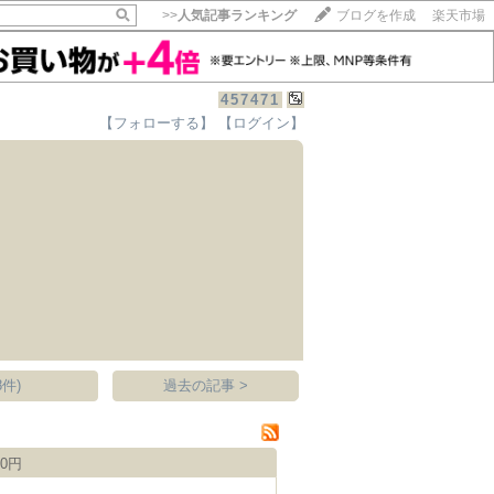
>>
人気記事ランキング
ブログを作成
楽天市場
457471
【フォローする】
【ログイン】
【毎日開催】
15記事にいいね！で1ポイント
10秒滞在
いいね!
--
/
--
件)
過去の記事 >
0円