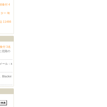
食付 4
ター 埼
11466
食付 3名
に北陸の
メール：x
lackvi