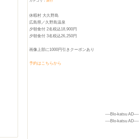
カテゴリ：
旅行
休暇村 大久野島
広島県／久野島温泉
夕朝食付 2名税込18,900円
夕朝食付 3名税込26,250円
画像上部に1000円引きクーポンあり
予約はこちらから
----Blo-katsu AD----
----Blo-katsu AD----