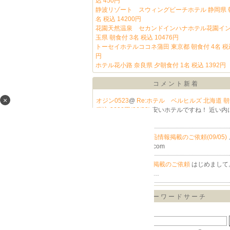
込 450円
静波リゾート スウィングビーチホテル 静岡県 朝
名 税込 14200円
花園天然温泉 セカンドインハナホテル花園イン
玉県 朝食付 3名 税込 10476円
トーセイホテルココネ蒲田 東京都 朝食付 4名 税込 
円
ホテル花小路 奈良県 夕朝食付 1名 税込 1392円
コメント新着
×
オジン0523
@
Re:ホテル ベルヒルズ 北海道 朝
税込 3630円(06/23)
安いホテルですね！ 近い内
富山、…
ユウリ02@
Re:特価品情報掲載のご依頼(09/05)
l515735575@gmail.com
ユウリ@
特価品情報掲載のご依頼
はじめまして。B
ewのユウリです。 B…
キーワードサーチ
▼キーワード検索