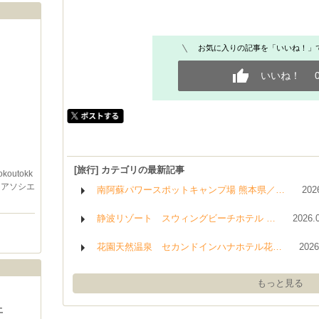
お気に入りの記事を「いいね！」
いいね！
[旅行] カテゴリの最新記事
koutokk
nアソシエ
南阿蘇パワースポットキャンプ場 熊本県／…
202
」
静波リゾート スウィングビーチホテル …
2026.
花園天然温泉 セカンドインハナホテル花…
2026
もっと見る
土