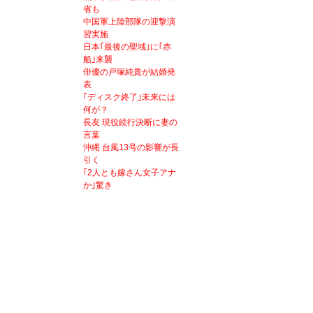
省も
中国軍上陸部隊の迎撃演
習実施
日本｢最後の聖域｣に｢赤
船｣来襲
俳優の戸塚純貴が結婚発
表
｢ディスク終了｣未来には
何が？
長友 現役続行決断に妻の
言葉
沖縄 台風13号の影響が長
引く
｢2人とも嫁さん女子アナ
か｣驚き