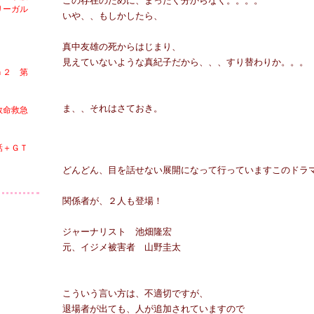
この存在のために、まったく分からなく。。。。
リーガル
いや、、もしかしたら、
真中友雄の死からはじまり、
見えていないような真紀子だから、、、すり替わりか。。。
ｎ２ 第
ま、、それはさておき。
救命救急
話＋ＧＴ
どんどん、目を話せない展開になって行っていますこのドラ
関係者が、２人も登場！
ジャーナリスト 池畑隆宏
元、イジメ被害者 山野圭太
こういう言い方は、不適切ですが、
退場者が出ても、人が追加されていますので