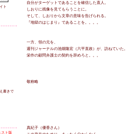
自分がターゲットであることを確信した直人。
イト
しおりに残像を見てもらうことに。
そして、しおりから文章の意味を告げられる。
『地獄のはじまり』であることを。。。。
一方、領の元を、
週刊ジャーナルの池畑隆宏（六平直政）が、訪ねていた。
栄作の顧問弁護士の契約を辞めろと。。。
敬称略
え書きで
真紀子（優香さん）
ェスト版