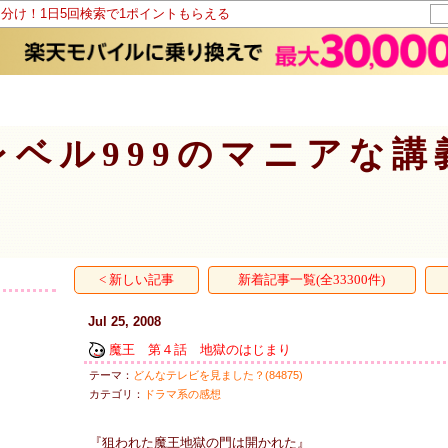
山分け！1日5回検索で1ポイントもらえる
レベル999のマニアな講
< 新しい記事
新着記事一覧(全33300件)
Jul 25, 2008
魔王 第４話 地獄のはじまり
テーマ：
どんなテレビを見ました？(84875)
カテゴリ：
ドラマ系の感想
『狙われた魔王地獄の門は開かれた』