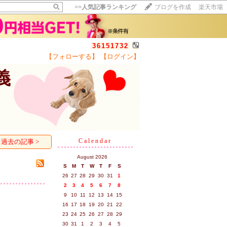
>>
人気記事ランキング
ブログを作成
楽天市場
36151732
【フォローする】
【ログイン】
【毎日開催】
義
15記事にいいね！で1ポイント
10秒滞在
いいね!
--
/
--
Calendar
過去の記事 >
August 2026
S
M
T
W
T
F
S
26
27
28
29
30
31
1
2
3
4
5
6
7
8
9
10
11
12
13
14
15
16
17
18
19
20
21
22
23
24
25
26
27
28
29
30
31
1
2
3
4
5