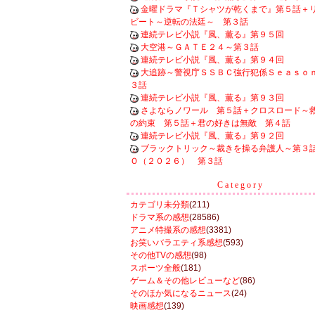
金曜ドラマ『Ｔシャツが乾くまで』第５話＋
ビート～逆転の法廷～ 第３話
連続テレビ小説『風、薫る』第９５回
大空港～ＧＡＴＥ２４～第３話
連続テレビ小説『風、薫る』第９４回
大追跡～警視庁ＳＳＢＣ強行犯係Ｓｅａｓｏ
３話
連続テレビ小説『風、薫る』第９３回
さよならノワール 第５話＋クロスロード～
の約束 第５話＋君の好きは無敵 第４話
連続テレビ小説『風、薫る』第９２回
ブラックトリック～裁きを操る弁護人～第３
Ｏ（２０２６） 第３話
Category
カテゴリ未分類
(211)
ドラマ系の感想
(28586)
アニメ特撮系の感想
(3381)
お笑いバラエティ系感想
(593)
その他TVの感想
(98)
スポーツ全般
(181)
ゲーム＆その他レビューなど
(86)
そのほか気になるニュース
(24)
映画感想
(139)