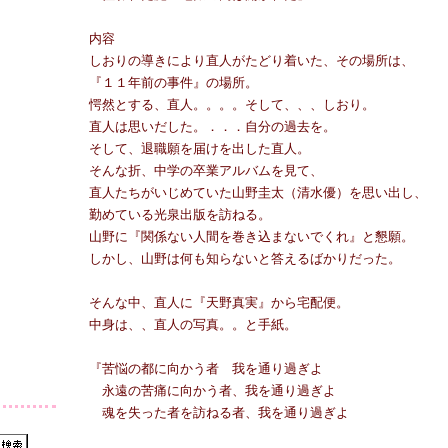
内容
しおりの導きにより直人がたどり着いた、その場所は、
『１１年前の事件』の場所。
愕然とする、直人。。。。そして、、、しおり。
直人は思いだした。．．．自分の過去を。
そして、退職願を届けを出した直人。
そんな折、中学の卒業アルバムを見て、
直人たちがいじめていた山野圭太（清水優）を思い出し、
勤めている光泉出版を訪ねる。
山野に『関係ない人間を巻き込まないでくれ』と懇願。
しかし、山野は何も知らないと答えるばかりだった。
そんな中、直人に『天野真実』から宅配便。
中身は、、直人の写真。。と手紙。
『苦悩の都に向かう者 我を通り過ぎよ
永遠の苦痛に向かう者、我を通り過ぎよ
魂を失った者を訪ねる者、我を通り過ぎよ