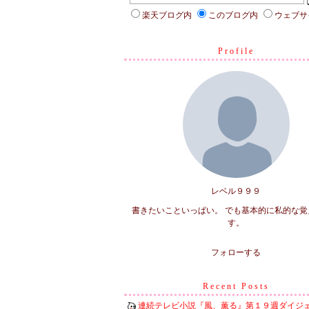
楽天ブログ内
このブログ内
ウェブサ
Profile
レベル９９９
書きたいこといっぱい。 でも基本的に私的な覚
す。
フォローする
Recent Posts
連続テレビ小説『風、薫る』第１９週ダイジ