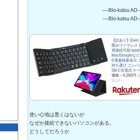
----Blo-katsu AD--
----Blo-katsu AD--
【訳あり】Ewin キ
畳みワイヤレス 
替接続可能 ipad/ip
Mac/Google
D電量残量表示 
持ち運び コンパク
SB-C充電式 ケ
価格：4,285円
時点)
使い心地は悪くはないが
なぜか接続できないパソコンがある。
どうしてだろうか