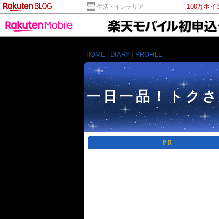
100万ポ
生活・インテリア
HOME
|
DIARY
|
PROFILE
一日一品！トク
PR