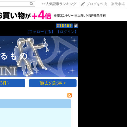
>>
人気記事ランキング
ブログを作成
楽天市場
316469
【フォローする】
【ログイン】
【毎日開催】
15記事にいいね！で1ポイント
10秒滞在
るもの
いいね!
--
/
--
3件)
過去の記事 >