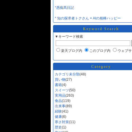
*愚痴馬日記
* 知の探求者トクさん × AIの相棒ハッピー
Keyword Search
▼キーワード検索
楽天ブログ内
このブログ内
ウェブサ
Category
カテゴリ未分類
(48)
買い物
(27)
書籍
(4)
スイーツ
(50)
実用品
(263)
食品
(119)
出来事
(89)
経験
(41)
健康
(6)
寒さ対策
(11)
歴史
(1)