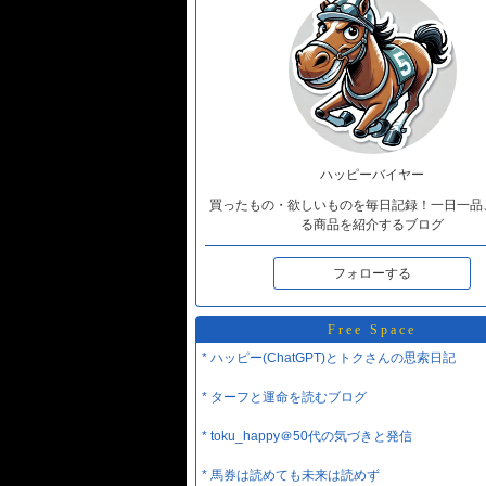
ハッピーバイヤー
買ったもの・欲しいものを毎日記録！一日一品
る商品を紹介するブログ
フォローする
Free Space
* ハッピー(ChatGPT)とトクさんの思索日記
* ターフと運命を読むブログ
* toku_happy＠50代の気づきと発信
* 馬券は読めても未来は読めず