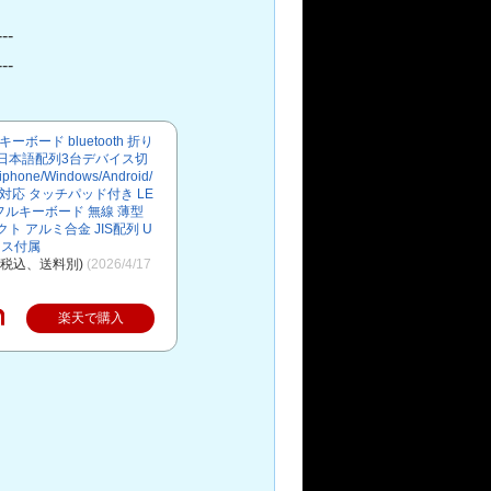
--
--
ーボード bluetooth 折り
日本語配列3台デバイス切
hone/Windows/Android/
など対応 タッチパッド付き LE
フルキーボード 無線 薄型
ト アルミ合金 JIS配列 U
ース付属
（税込、送料別)
(2026/4/17
楽天で購入