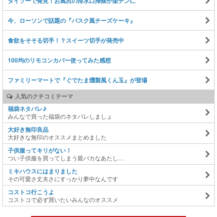
ダイソーで発見！お風呂の排水口掃除が楽チンに
今、ローソンで話題の『バスク風チーズケーキ』
食欲をそそる切手！？スイーツ切手が発売中
100均のリモコンカバー使ってみた感想
ファミリーマートで『ぐでたま燻製風くん玉』が登場
人気のクチコミテーマ
福袋ネタバレ♪
みんなで買った福袋のネタバレしましょ
大好き無印良品
大好きな無印のオススメまとめました
子供服ってキリがない！
つい子供服を買ってしまう親バカなあたし…
ミキハウスにはまりました
その可愛さ丈夫さにすっかり夢中なんです
コストコ行こうよ
コストコで必ず買いたいみんなのオススメ