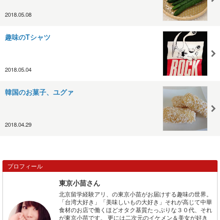
2018.05.08
趣味のTシャツ
2018.05.04
韓国のお菓子、ユグァ
2018.04.29
プロフィール
東京小苗さん
北京留学経験アリ、の東京小苗がお届けする趣味の世界。
「台湾大好き」「美味しいもの大好き」それが高じて中華
食材のお店で働くほどオタク基質たっぷりな３０代、それ
が東京小苗です。 更には二次元のイケメン＆美女が好き