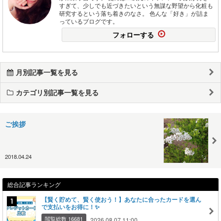
すぎて、少しでも近づきたいという無謀な野望から化粧も
研究するという落ち着きのなさ。 色んな「好き」が詰ま
っているブログです。
フォローする
月別記事一覧を見る
カテゴリ別記事一覧を見る
ご挨拶
2018.04.24
総合記事ランキング
【賢く貯めて、賢く使おう！】あなたに合ったカードを選ん
で支払いをお得に！✨
閲覧総数 16681
2026.08.07 11:00