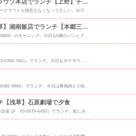
【浅草】喜林で朝食【御徒町】クラウゾ本店でランチ【上野】チロンボマリーナで夕食
日曜の朝は​喜林​（台東区浅草5-37-1）。でもザワークラウトも焼売もなくなって久しい。出汁割飲みながら、キノコバター、そして別皿納豆に合う焼きそばをお願いして今日は白だし焼きそば。程よい塩梅で納豆によく合う美味しい焼きそばだった。​クラウゾ本店​（台東区上野4-1-3 仙家ビル２Ｆ 03-5817-4929）にランチできてみた。11時オープンより前に並んでいて、オープンと同時にほぼ満席になるほどの人気店。ハラミカットステーキ＆ハンバーグステーキコンボ（300g）2280円をご飯少な目でオーダーした。ほんとにちょっとのサラダがきて、しばらくしてからハラミカットステーキ＆ハンバーグステーキが来た。どちらも150gずつらしい。ハラミはしっかり歯ごたえがある。ハンバーグはジューシー。ハラミよりもランプの方が良かったかな？あるいはハンバーグだけの方が。19時過ぎまで戸田にいたので、20時から夕食食べられる場所をと探して、上野駅近くの​チロンボマリーナ​（台東区上野7-2-4 FUNDES上野 3F 03-6231-7471）を予約した。チェーン店ビルの3階だったのでちょっと嫌な予感がしたのだが。コぺルト（385円）X２ オーダーしたのは、白のグラス ヴィーノビアン（880円）X2マッシュルームサラダ（1320円）D.O.C.とクアトロフォルマッジのハーフ＆ハーフ（2034円）ピザ生地がナポリ風ではあるのだが、ちょっともっちり感に欠ける印象丸ごとオマール海老 ハーフサイズ（3278円）タリアテッレはまずまず。オマールもまずまず。私が瀬戸田レモンサワー（715円）、妻がサングリア白（825円）マルゲリータ（1958円）トマトソースはまずまず。ピッツアも結構ちゃんとしているし、普段使いとしてはいい方じゃないかと思う。ディズニーランドのクルーみたいに声が通るフロアスタッフがいた。GILT登録でクーポンもらえますGLADD登録でクーポンもらえますMILLEPORTE登録でクーポンもらえます
【蔵前】チガヤでモーニング【浅草】湘南飯店でランチ【本郷三丁目】QUELで夕食
土曜の朝は​チガヤ​（台東区鳥越2-8-11 03-5829-5809）のモーニング。今日も6種のパンとドリップコーヒーのモーニング（850円）で週末の朝は始まる。先週、初めて買った​BIB BAKERY（台東区千束2-26-10 サンハイム千束 1F）のパン。ベーグルとノアエレザンの妻の評価が高く、先週に続き買いに来た。ノアエレザン（377円）、ベーグルチーズソルト（290円）は先週と同じ。娘が好きそうなコーンブレッド（299円）とカレンズベーグル（300円）も購入。以前は合羽橋珈琲だった場所だと思う。​湘南飯店​（台東区西浅草3-25-11 03-6231-6971）という中華に変わっていた。入店するなり現金のみですと言われる。まあいいけど、夜単価はかなり高いのに大丈夫なのって思う。ランチは1970円のコース。主菜を料理にするかビーフンにするかの違い。私はビーフンの方にした。前菜3品はちょっとずつハチノス・豚耳・豚タンの湖南スパイス煮込み、野菜炒め、自家製湖南の発酵漬物 結構美味しい一緒にはじめからビーフンも出てくる湖南秘伝汁なし和えビーフン ビーフンの温度が中途半端に感じたが、これが現地での適温なのだろうか？味は悪くない。落花生がアクセントなのか。メニューには青菜と里芋のスープと書かれているが出てきたのはユリネと肉団子スープだと思う。鶏白湯だと思うが、塩分強め。まあまあ。デザートはメニューには秘伝のジャスミンプリンと書かれているが出てきたのは杏仁豆腐。これは普通。秘伝を食べたかった。結構お洒落な高級感ある内装なのに、カードも使えないし、メニューと違う料理だと言う説明もないし、それがカチ高級中華ってことなんだろうか？久しぶりの​QUEL​（文京区本郷2-26-11 Kazenビル 1F 050-3150-8853）。パスタフレスカが楽しめる店だ。私は白 REGUTA のグラス、妻はロゼ AMBRA のグラスをオーダー。料理は出てきた順に有機野菜のサラダ アンチョビドレッシング（1210円）白ポレンタとトリュフのグラティナート（1980円） 卵黄とトリュフが合わないわけがない私は微発泡のオレンジワイン MICACEのグラスビーゴリインサルサ（1650円）前回もビーゴリが柔らかめだったが、今回も柔らかめ。味はいいけど。ファヴォ ヴァッレ ダオスタ風（1760円）このファヴォも柔らかめに感じたテスタローニ 伊勢海老のジェノベーゼ（1870円）前回とっても美味しかったのだが、今回も味はいいんだが、テスタローニの食感が柔らかめに感じた数年ぶりだったからってのもあるのかもしれないが、パスタフレスカの茹で方が気になった。Quelで食事を終えた後も、まだ​本郷ベーカリー​（文京区本郷2-26-11 03-6801-8755）が開いていたのでついつい入店。カレーパンの王様を買って食べてみた。カレールーが美味しいが、パン（特に下の部分）が均一な厚さでないので、普通のカレーパンの方がバランスよく美味しく感じた。本郷チーズケーキは普通。GILT登録でクーポンもらえますGLADD登録でクーポンもらえますMILLEPORTE登録でクーポンもらえます
何時もガラガラな​和菜365​（港区台場1-6-1 5F 03-6380-7661）でランチ。今日もガラガラ。カツカレー（1100円）をライス少な目でお願い。キャベツ千切りのサラダが付く。給食のようなカレーのカツカレー。ガラガラなのには理由がある。GILT登録でクーポンもらえますGLADD登録でクーポンもらえますMILLEPORTE登録でクーポンもらえます
お台場の良心 ​カレス​（港区台場1-3-5 １Ｆ 03-6382-9966）でランチ。今日は豚挽肉と小松菜、椎茸のラグー スパゲッティーニ（1000円）にした。ラグーに弱い。ミートソース世代だからかな。飲み物はホットコーヒー。小松菜がいいアクセントになっていて美味しい。GILT登録でクーポンもらえますGLADD登録でクーポンもらえますMILLEPORTE登録でクーポンもらえます
ランチ【浅草】石原劇場で夕食
​ITAMAE SUSHI​（港区台場1-7-1 アクアシティお台場 1F 03-5579-6450）でランチ。彩にぎりセット(1980円)サラダ 味噌汁付きをオーダー。すぐにサラダが出てきた。5～6分ほど待ってにぎりが来た。今日は軽めの酢加減の前のシャリに戻っていた。いつものようにネタはまあまあ価格相応なレベル。赤身は結構美味しかった。手巻きのシャリが多めでかなり腹いっぱいになる。エビの頭の入った味噌汁も美味しいがめちゃ熱々。昔のお客さんとの打ち合わせはもっぱら​石原劇場​（台東区浅草2-19-7 浅草永谷ビル 1F 03-5830-6959）。昼食えなかったといきなりマルタイラーメンで攻める連れの横で、煮物ばっかり食べてる私。銀鱈のあら煮も、牛すじ煮込みも、激辛こんにゃく炒めも美味しかった。久しぶりに兼八の一保堂煎り番茶割で温まった。GILT登録でクーポンもらえますGLADD登録でクーポンもらえますMILLEPORTE登録でクーポンもらえます