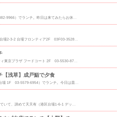
お台場の良心​カレス​（港区台場1-3-5 １Ｆ 03-6382-9966）でランチ。昨日は来てみたらお休みで衝撃を受けたが今日は営業していた。でも通常のランチメニューはない状態。なので普段カレスでは食べないピッツァをお願いすることにした。マルゲリータをお願いした。カレスはトマトソースはちゃんと美味しいのでマルゲリータも美味しい。ナポリ風にピッツァでピッツァもちゃんと美味しかった。最後にシェフを紹介されたがまだ25歳の若さらしい。GILT登録でクーポンもらえますGLADD登録でクーポンもらえますMILLEPORTE登録でクーポンもらえます
カレスに行ったらお休みで途方に暮れ​笑笑​（港区台場2-3-2 台場フロンティア2F 03F03-3528-0388 ）に入った。結局オーダーしたのは前回と同じおろしそば(600円)。機械打ちの田舎蕎麦でこれはこれでアリなんだが、全く辛くないおろしが残念なおろしそばなんだよな。それでわさびと七味がついてくるのかわからんが、おろしそばの本来の辛さはわさびで代替できないから七味もついてくるのか？この蕎麦だったら、全く辛くないおろしそばより、港屋風の肉そばインスパイアにしちまった方がいいと思うんだが。パクリが得意なモンテローザらしく。GILT登録でクーポンもらえますGLADD登録でクーポンもらえますMILLEPORTE登録でクーポンもらえます
チ
​はなまるうどん​（江東区青海1-1-10 ダイバーシティ東京プラザ フードコート 2F 03-5530-8700）に来ると結局サラダうどんをオーダーすることになる。更にワカメとネギまでトッピングしてしまう。今まで胡麻ドレッシングが付いてくることがなかったが、今日は付いてきた。GILT登録でクーポンもらえますGLADD登録でクーポンもらえますMILLEPORTE登録でクーポンもらえます
チ【浅草】成戸鮨で夕食
​リンガーハット​（港区台場1-7-1 アクアシティお台場 1F 03-5579-6954）でランチ。今日は皿うどんのレギュラーにしてみた。麺少な目とかに比べると、やはりレギュラーの方がバランスがいい。クリスマスイブの当日、娘が一緒に食事できないらしいから​成戸鮨​（台東区雷門1-16-9 MG雷門ビル 3F 03-5830-6127）にでも行く？って連絡が入ったので予約可能か見てみたら大丈夫そうだったのでお互いの仕事終わり時間を考えて予約を入れた。いつもの和食とにぎりの山(9900円)先に着いたので麦のソーダ割を飲みながら待つ。それほど待たずに妻も到着。なぜか、こちらの大将は娘がお気に入りで、物おじしなくてしっかりしていて、あんな子がいると店がまわるとかやたら褒める。生まれた時から食べ歩いているので飲食店の経験値高いからだけだと思うんだが。山路さんの料理は鮑 生海苔 山芋 さっぱりと 鮑がアクセント太刀魚 なます 正月先取りな感じでなますが添えられている鮑の炊き合わせ 今日は珍しく鮑がいっぱい 鮑はもちろん美味しいが油揚げや野菜がまた旨い香箱蟹 もちろん美味しいにぎりに移るエンガワ、スミイカ、赤身、トロ、氷見の鰤、コハダ いつもながら手堅いにぎりシジミの潮汁 旨い車海老が切れちゃったとのことでアオリイカ、ウニ、イクラ、ホタテ、穴子、プリンの様な玉子、トロタク胡瓜の太巻きにぎりもちゃんと美味しいやっぱりいい店GILT登録でクーポンもらえますGLADD登録でクーポンもらえますMILLEPORTE登録でクーポンもらえます
12時過ぎてしまったら、吉野家にまで行列ができていて、諦めて​天天有​（港区台場1-6-1 デックス東京ビーチ 1F 03-5579-6377）に入った。今日はあっさり醤油の単品（790円）にした。あっさりしてはいないが、濃厚ではない醤油らーめんだが、麺が柔らかめなのが残念。前に食べた時は、こんなに柔らかくなかったんだが。GILT登録でクーポンもらえますGLADD登録でクーポンもらえますMILLEPORTE登録でクーポンもらえます