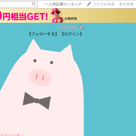
>>
人気記事ランキング
ブログを作成
楽天市場
277640
【フォローする】
【ログイン】
【毎日開催】
15記事にいいね！で1ポイント
10秒滞在
いいね!
--
/
--
過去の記事 >