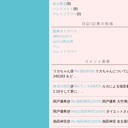
粘土教室
(9)
ハンドメイド
(8)
クレイフラワー
(5)
日記/記事の投稿
阪神タイガース
3時のおやつ
山かけ鉄火丼
パン
クレイフラワー
コメント新着
リカちゃん@
Re:猫(08/18)
リカちゃんについては、
240183 をど…
終末の預言
@
Re:ランチ(06/07)
ルカによる福音書 
1:10そして更に、…
関戸優希@
Re:熱田神宮(10/29)
関戸優希 大竹博
関戸優希@
Re[1]:熱田神宮(10/29)
ダイエットさ
熱田神宮@
Re:熱田神宮(10/29)
熱田神宮 名古屋