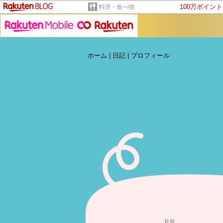
100万ポイン
料理・食べ物
ホーム
|
日記
|
プロフィール
PR