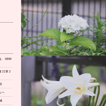
 0896
21章 2
吉
んへ
城