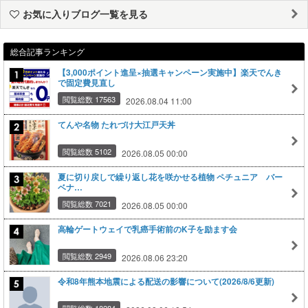
お気に入りブログ一覧を見る
総合記事ランキング
【3,000ポイント進呈×抽選キャンペーン実施中】楽天でんき
で固定費見直し
閲覧総数 17563
2026.08.04 11:00
てんや名物 たれづけ大江戸天丼
閲覧総数 5102
2026.08.05 00:00
夏に切り戻しで繰り返し花を咲かせる植物 ペチュニア バー
ベナ…
閲覧総数 7021
2026.08.05 00:00
高輪ゲートウェイで乳癌手術前のK子を励ます会
閲覧総数 2949
2026.08.06 23:20
令和8年熊本地震による配送の影響について(2026/8/6更新)
閲覧総数 18284