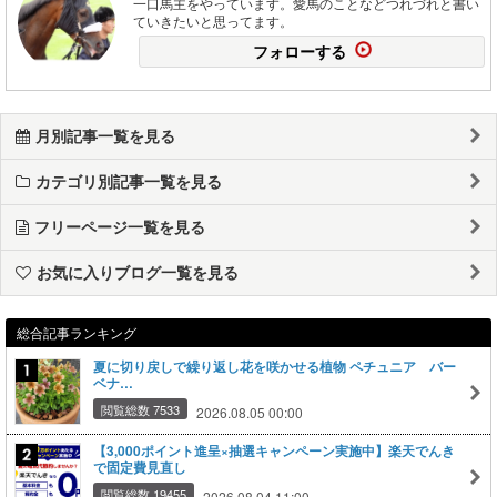
一口馬主をやっています。愛馬のことなどつれづれと書い
ていきたいと思ってます。
フォローする
月別記事一覧を見る
カテゴリ別記事一覧を見る
フリーページ一覧を見る
お気に入りブログ一覧を見る
総合記事ランキング
夏に切り戻しで繰り返し花を咲かせる植物 ペチュニア バー
ベナ…
閲覧総数 7533
2026.08.05 00:00
【3,000ポイント進呈×抽選キャンペーン実施中】楽天でんき
で固定費見直し
閲覧総数 19455
2026.08.04 11:00