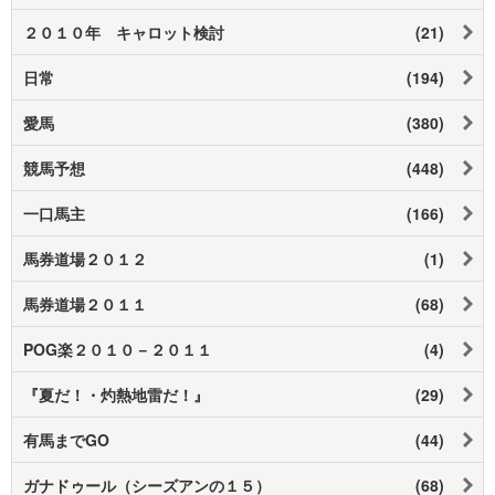
２０１０年 キャロット検討
(21)
日常
(194)
愛馬
(380)
競馬予想
(448)
一口馬主
(166)
馬券道場２０１２
(1)
馬券道場２０１１
(68)
POG楽２０１０－２０１１
(4)
『夏だ！・灼熱地雷だ！』
(29)
有馬までGO
(44)
ガナドゥール（シーズアンの１５）
(68)