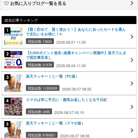
お気に入りブログ一覧を見る
総合記事ランキング
【賢く貯めて、賢く使おう！】あなたに合ったカードを選ん
で支払いをお得に！✨
閲覧総数 13820
2026.08.07 11:00
【3,000ポイント進呈×抽選キャンペーン実施中】楽天でんき
で固定費見直し
閲覧総数 21378
2026.08.04 11:00
楽天ラッキーくじ一覧（PC版）
閲覧総数 11202093
2026.08.07 08:35
スマホは常に手元に・微笑み返したくなる千日紅
閲覧総数 2365
2026.08.07 00:10
楽天ラッキーくじ一覧（スマホ版）
閲覧総数 8780921
2026.08.07 08:36