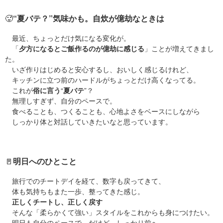
🥵
“夏バテ？”気味かも。自炊が億劫なときは
最近、ちょっとだけ気になる変化が。
「
夕方になるとご飯作るのが億劫に感じる
」ことが増えてきまし
た。
いざ作りはじめると安心するし、おいしく感じるけれど、
キッチンに立つ前のハードルがちょっとだけ高くなってる。
これが
俗に言う
“
夏バテ
”？
無理しすぎず、自分のペースで。
食べることも、つくることも、心地よさをベースにしながら
しっかり体と対話していきたいなと思っています。
🚪
明日へのひとこと
旅行でのチートデイを経て、数字も戻ってきて、
体も気持ちもまた一歩、整ってきた感じ。
正しくチートし、正しく戻す
そんな「柔らかくて強い」スタイルをこれからも身につけたい。
明日も自分のペースで。だけど、しっかり前へ。