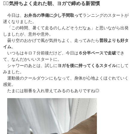
🧘‍♀️
気持ちよく走れた朝、ヨガで締める新習慣
今日は、
お弁当の準備に少し手間取って
ランニングのスタートが
遅くなりました。
「この時間、暑くて走るのしんどそうだなぁ」と思いながら出発
しましたが、意外や意外。
曇り空のおかげで風が気持ちよく、走ってみたら
普段よりも好タ
イム
。
いつもはキロ７分前後だけど、今日は
６分半ペースで走破
でき
て、なんだかいいスタートに。
シャワーのあとは、試しに
ヨガを後に持ってくるスタイル
にして
みました。
運動後のクールダウンにもなって、身体が心地よくほぐれていく
感覚。
たまには順番を入れ替えてみるのもありですね◎