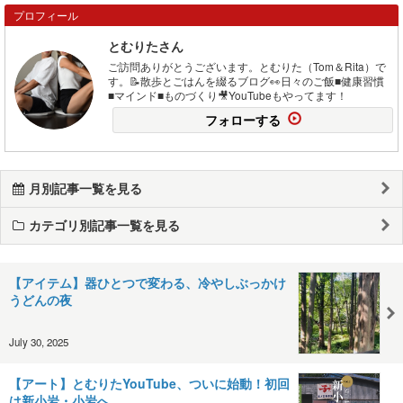
プロフィール
とむりたさん
ご訪問ありがとうございます。とむりた（Tom＆Rita）で
す。📝散歩とごはんを綴るブログ👀日々のご飯■健康習慣
■マインド■ものづくり🎥YouTubeもやってます！
フォローする
月別記事一覧を見る
カテゴリ別記事一覧を見る
【アイテム】器ひとつで変わる、冷やしぶっかけ
うどんの夜
July 30, 2025
【アート】とむりたYouTube、ついに始動！初回
は新小岩・小岩へ