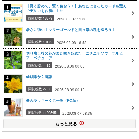
【賢く貯めて、賢く使おう！】あなたに合ったカードを選ん
で支払いをお得に！✨
閲覧総数 18879
2026.08.07 11:00
暑さに強い！マリーゴールドと日々草の種を採ろう！
閲覧総数 10172
2026.08.08 16:58
切り戻し後の花がまた咲き始めた ニチニチソウ サルビ
ア ペチュニア
閲覧総数 4423
2026.08.09 00:00
幼馴染から電話
閲覧総数 2757
2026.08.09 00:10
楽天ラッキーくじ一覧（PC版）
閲覧総数 11205451
2026.08.07 08:35
もっと見る