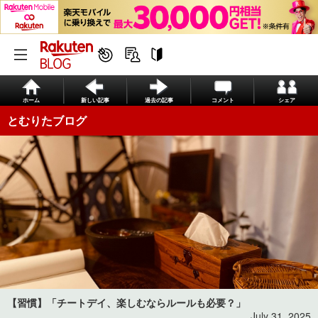
ホーム
新しい記事
過去の記事
コメント
シェア
とむりたブログ
【習慣】「チートデイ、楽しむならルールも必要？」
July 31, 2025