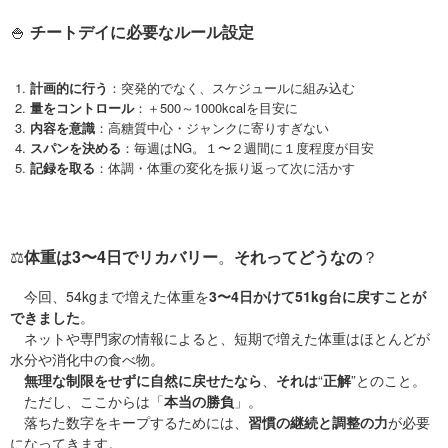
🍚
チートデイに必要なルール設定
計画的に行う
：突発的でなく、スケジュールに組み込む
量をコントロール
：＋500～1000kcalを目安に
内容を意識
：高糖質中心・ジャンクに寄りすぎない
スパンを決める
：毎週はNG。１〜２週間に１度程度が目安
記録を取る
：体調・体重の変化を振り返って次に活かす
⚖️
体重は3〜4日でリカバリー
。
それってどうなの
？
今回、54kgまで増えた体重を
3〜4日かけて51kg台に戻すことが
できました
。
ネットや専門家の情報によると、短期で増えた体重はほとんどが
水分や消化中の食べ物。
無理な制限をせずに自然に戻せたなら
、
それは
“
正解
”とのこと。
ただし、ここからは「
本当の勝負
」。
落ちた数字をキープするためには、
習慣の継続と調整の力
が必要
になってきます。