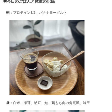
🍽️
今日のごはんと体重の記録
朝
：プロテイン1/2、バナナヨーグルト
昼
：白米、海苔、納豆、鮭、鶏もも肉の角煮風、味玉