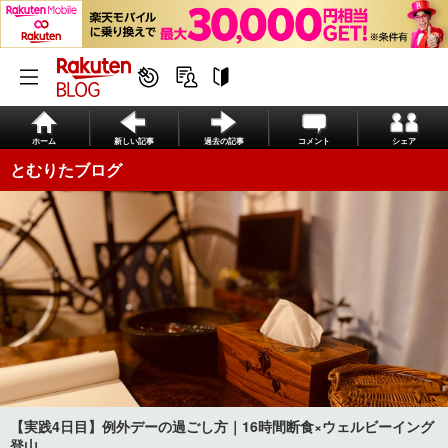
ホーム
新しい記事
過去の記事
コメント
シェア
とむりたブログ
【実践4日目】例外デーの過ごし方｜16時間断食×ウェルビーイング
登山