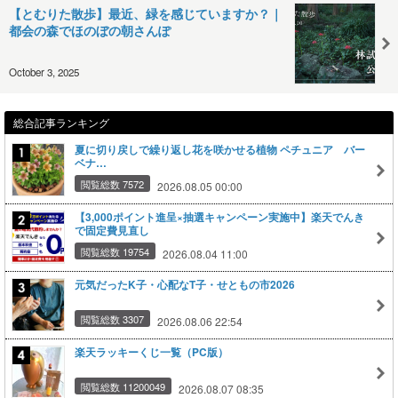
【とむりた散歩】最近、緑を感じていますか？｜
都会の森でほのぼの朝さんぽ
October 3, 2025
総合記事ランキング
夏に切り戻しで繰り返し花を咲かせる植物 ペチュニア バー
ベナ…
閲覧総数 7572
2026.08.05 00:00
【3,000ポイント進呈×抽選キャンペーン実施中】楽天でんき
で固定費見直し
閲覧総数 19754
2026.08.04 11:00
元気だったK子・心配なT子・せともの市2026
閲覧総数 3307
2026.08.06 22:54
楽天ラッキーくじ一覧（PC版）
閲覧総数 11200049
2026.08.07 08:35