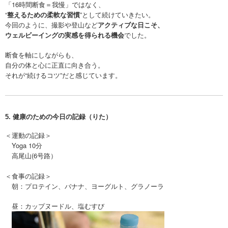
「16時間断食＝我慢」ではなく、
“
整えるための柔軟な習慣
”として続けていきたい。
今回のように、撮影や登山など
アクティブな日こそ、
ウェルビーイングの実感を得られる機会
でした。
断食を軸にしながらも、
自分の体と心に正直に向き合う。
それが“続けるコツ”だと感じています。
5. 健康のための今日の記録（りた）
＜運動の記録＞
Yoga 10分
高尾山(6号路）
＜食事の記録＞
朝：プロテイン、バナナ、ヨーグルト、グラノーラ
昼：カップヌードル、塩むすび