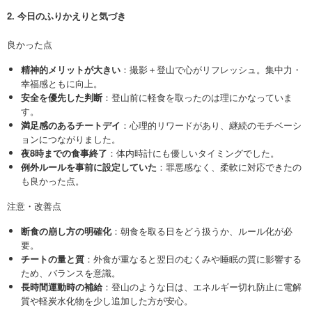
2. 今日のふりかえりと気づき
良かった点
精神的メリットが大きい
：撮影＋登山で心がリフレッシュ。集中力・
幸福感ともに向上。
安全を優先した判断
：登山前に軽食を取ったのは理にかなっていま
す。
満足感のあるチートデイ
：心理的リワードがあり、継続のモチベーシ
ョンにつながりました。
夜8時までの食事終了
：体内時計にも優しいタイミングでした。
例外ルールを事前に設定していた
：罪悪感なく、柔軟に対応できたの
も良かった点。
注意・改善点
断食の崩し方の明確化
：朝食を取る日をどう扱うか、ルール化が必
要。
チートの量と質
：外食が重なると翌日のむくみや睡眠の質に影響する
ため、バランスを意識。
長時間運動時の補給
：登山のような日は、エネルギー切れ防止に電解
質や軽炭水化物を少し追加した方が安心。