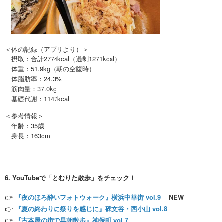
＜体の記録（アプリより）＞
摂取：合計2774kcal（過剰1271kcal）
体重：51.9kg（朝の空腹時）
体脂肪率：24.3%
筋肉量：37.0kg
基礎代謝：1147kcal
＜参考情報＞
年齢：35歳
身長：163cm
6. YouTubeで「とむりた散歩」をチェック！
👉
『夜のほろ酔いフォトウォーク』横浜中華街 vol.9
NEW
👉
『夏の終わりに祭りを感じに』碑文谷・西小山 vol.8
👉
『古本屋の街で早朝散歩』神保町 vol.7