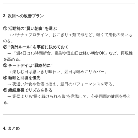
3. 次回への改善プラン
① 活動前の“賢い朝食”を選ぶ
→ バナナ＋プロテイン、おにぎり＋茹で卵など、軽くて消化の良いも
のを。
② “例外ルール”を事前に決めておく
→ 「週4日は16時間断食。撮影や登山日は軽い朝食OK」など、再現性
を高める。
③ チートデイは“戦略的に”
→ 楽しむ日は思いきり味わい、翌日は軽めにリカバー。
④ 睡眠と回復を優先
→ 夜遅い外食や飲酒は控え、翌日のパフォーマンスを守る。
⑤ 継続重視でリズムを作る
→ 完璧よりも“長く続けられる形”を意識して、心身両面の健康を整え
る。
4. まとめ