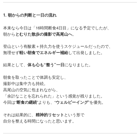
1. 朝からの判断と一日の流れ
本来なら今日は「16時間断食4日目」になる予定でしたが、
朝から
とむりた散歩の撮影で高尾山へ
。
登山という有酸素＋持久力を使うスケジュールだったので、
無理せず
軽い朝食でエネルギー補給
して出発しました。
結果として、
体も心も“整う”一日
になりました。
朝食を取ったことで体調も安定し、
撮影中は集中力も持続。
高尾山の空気に包まれながら、
「余計なことを忘れられた」という感覚が残りました。
今回は“
断食の継続
”よりも、“
ウェルビーイング
”を優先。
それは結果的に、
精神的リセット
という形で
自分を整える時間になったと思います。