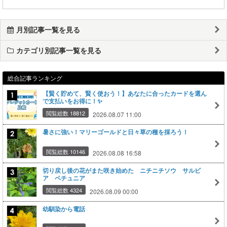
月別記事一覧を見る
カテゴリ別記事一覧を見る
総合記事ランキング
【賢く貯めて、賢く使おう！】あなたに合ったカードを選ん
で支払いをお得に！✨
閲覧総数 18812
2026.08.07 11:00
暑さに強い！マリーゴールドと日々草の種を採ろう！
閲覧総数 10146
2026.08.08 16:58
切り戻し後の花がまた咲き始めた ニチニチソウ サルビ
ア ペチュニア
閲覧総数 4324
2026.08.09 00:00
幼馴染から電話