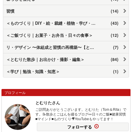
習慣
(14)
＜ものづくり｜DIY・絵・裁縫・植物・学び・自己啓発＞
(43)
＜ご飯づくり｜お菓子・お弁当・日々の食事＞
(12)
リ・デザイン 〜体組成と習慣の再構築〜【とむりた健康シリーズ】＊お試し
(7)
＜とむりた散歩｜お出かけ・撮影・編集＞
(84)
＜学び｜勉強・知識・知恵＞
(1)
プロフィール
とむりたさん
ご訪問ありがとうございます。とむりた（Tom＆Rita）で
す。📝散歩とごはんを綴るブログ👀日々のご飯■健康習慣
■マインド■ものづくり🎥YouTubeもやってます！
フォローする