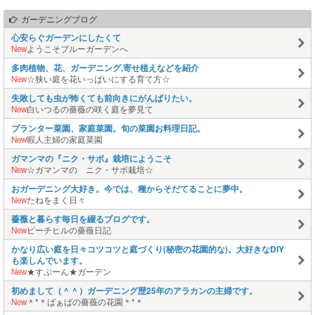
ガーデニングブログ
心安らぐガーデンにしたくて
New
ようこそブルーガーデンへ
多肉植物、花、ガーデニング,寄せ植えなどを紹介
New
☆狭い庭を花いっぱいにする育て方☆
失敗しても虫が怖くても前向きにがんばりたい。
New
白いつるの薔薇の咲く庭を夢見て
プランター菜園、家庭菜園。旬の菜園お料理日記。
New
暇人主婦の家庭菜園
ガマンマの『ニク・サボ』栽培にようこそ
New
☆ガマンマの ニク・サボ栽培☆
おガーデニング大好き。今では、種からそだてることに夢中。
New
たねをまく日々
薔薇と暮らす毎日を綴るブログです。
New
ピーチヒルの薔薇日記
かなり広い庭を日々コツコツと庭づくり(秘密の花園的な)。大好きなDIY
も楽しんでいます。
New
★すぷーん★ガーデン
初めまして（＾＾）ガーデニング歴25年のアラカンの主婦です。
New
＊*＊ばぁばの薔薇の花園＊*＊