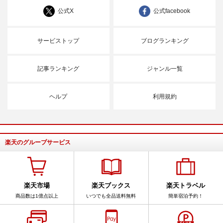
公式X
公式facebook
サービストップ
ブログランキング
記事ランキング
ジャンル一覧
ヘルプ
利用規約
楽天のグループサービス
楽天市場
楽天ブックス
楽天トラベル
商品数は1億点以上
いつでも全品送料無料
簡単宿泊予約！