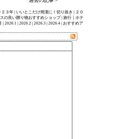
過去の記事 >
０２３年
|
いいとこだけ簡潔に！切り抜き
|
２０
スの良い贈り物おすすめショップ
|
旅行｜ホテ
月
|
2026.1
|
2026.2
|
2026.3
|
2026.4
|
おすすめア