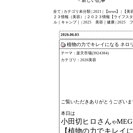
< 新しい記事
全て |
カテゴリ未分類
|
2021
|
【news】
|
【美
２３情報（美容）
|
２０２３情報【ライフスタ
ル｜キャンプ｜
|
2025 美容｜健康
|
2025
2026.06.03
植物の力でキレイになる ネロ
テーマ：
楽天市場(3924384)
カテゴリ：
2026美容
ご覧いただきありがとうございま
本日は
小田切ヒロさん
ME
や
【植物の力でキレイに