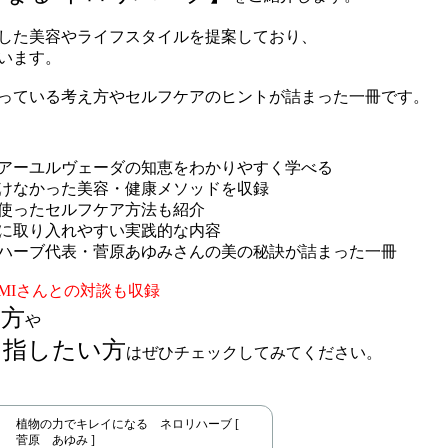
した美容やライフスタイルを提案しており、
います。
っている考え方やセルフケアのヒントが詰まった一冊です。
】
アーユルヴェーダの知恵をわかりやすく学べる
けなかった美容・健康メソッドを収録
使ったセルフケア方法も紹介
に取り入れやすい実践的な内容
ハーブ代表・菅原あゆみさんの美の秘訣が詰まった一冊
MIさんとの対談も収録
い方
や
目指したい方
はぜひチェックしてみてください。
植物の力でキレイになる ネロリハーブ [
菅原 あゆみ ]