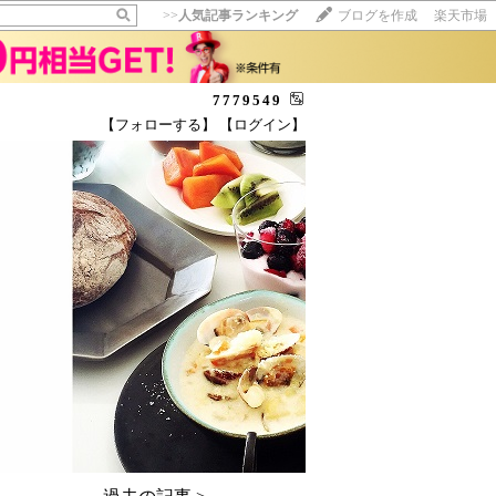
>>
人気記事ランキング
ブログを作成
楽天市場
7779549
【フォローする】
【ログイン】
【毎日開催】
15記事にいいね！で1ポイント
10秒滞在
いいね!
--
/
--