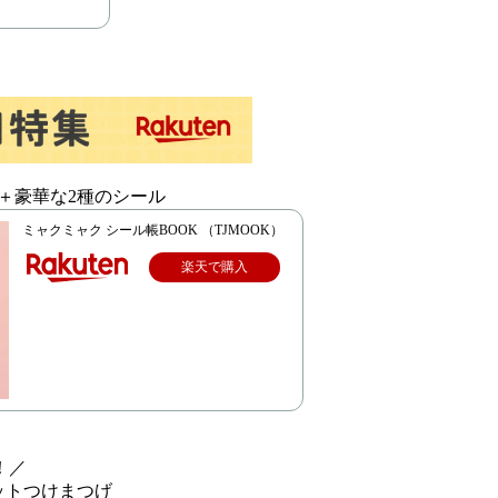
＋豪華な2種のシール
ミャクミャク シール帳BOOK （TJMOOK）
楽天で購入
！／
ットつけまつげ