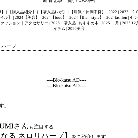
新着記事一覧(全5926件)
容】
|
【購入品紹介】
|
【購入品レポ】
|
【病気・体調不良】
|
2022
|
2023
|
２
イル】
|
2024【美容】
|
2024【food】
|
2024【life style】
|
2024fashion
|
セン
 ファッション｜アクセサリー
|
2025 購入品
|
おすすめ本
|
2025.11月
|
2025.12
イテム
|
2026美容
リハーブ
----Blo-katsu AD----
----Blo-katsu AD----
す。
GUMIさん
も注目する
なる ネロリハーブ】
をご紹介します。