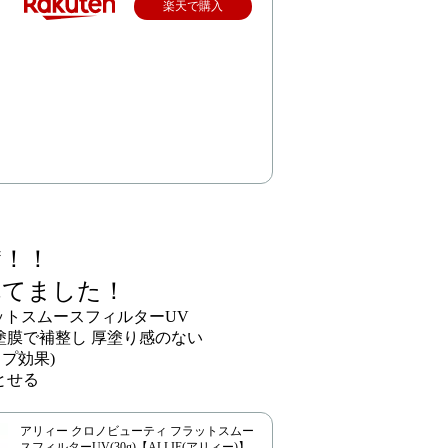
楽天で購入
賛！！
れてました！
ットスムースフィルターUV
塗膜で補整し 厚塗り感のない
プ効果)
とせる
アリィー クロノビューティ フラットスムー
スフィルターUV(30g)【ALLIE(アリィー)】