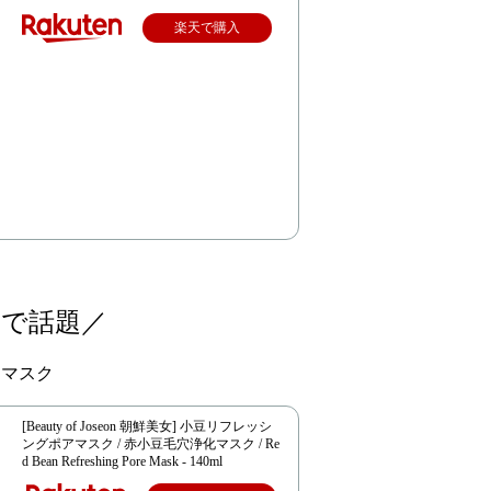
楽天で購入
用で話題／
アマスク
[Beauty of Joseon 朝鮮美女] 小豆リフレッシ
ングポアマスク / 赤小豆毛穴浄化マスク / Re
d Bean Refreshing Pore Mask - 140ml