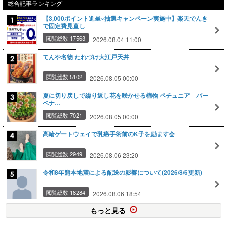
総合記事ランキング
【3,000ポイント進呈×抽選キャンペーン実施中】楽天でんき
で固定費見直し
閲覧総数 17563
2026.08.04 11:00
てんや名物 たれづけ大江戸天丼
閲覧総数 5102
2026.08.05 00:00
夏に切り戻しで繰り返し花を咲かせる植物 ペチュニア バー
ベナ…
閲覧総数 7021
2026.08.05 00:00
高輪ゲートウェイで乳癌手術前のK子を励ます会
閲覧総数 2949
2026.08.06 23:20
令和8年熊本地震による配送の影響について(2026/8/6更新)
閲覧総数 18284
2026.08.06 18:54
もっと見る