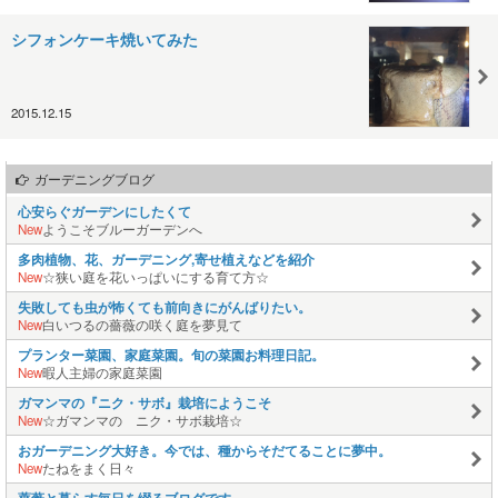
シフォンケーキ焼いてみた
2015.12.15
ガーデニングブログ
心安らぐガーデンにしたくて
New
ようこそブルーガーデンへ
多肉植物、花、ガーデニング,寄せ植えなどを紹介
New
☆狭い庭を花いっぱいにする育て方☆
失敗しても虫が怖くても前向きにがんばりたい。
New
白いつるの薔薇の咲く庭を夢見て
プランター菜園、家庭菜園。旬の菜園お料理日記。
New
暇人主婦の家庭菜園
ガマンマの『ニク・サボ』栽培にようこそ
New
☆ガマンマの ニク・サボ栽培☆
おガーデニング大好き。今では、種からそだてることに夢中。
New
たねをまく日々
薔薇と暮らす毎日を綴るブログです。