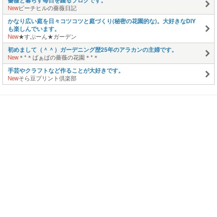
New
ピーチヒルの薔薇日記
かなり広い庭を日々コツコツと庭づくり(秘密の花園的な)。大好きなDIY
も楽しんでいます。
New
★すぷーん★ガーデン
初めまして（＾＾）ガーデニング歴25年のアラカンの主婦です。
New
＊*＊ばぁばの薔薇の花園＊*＊
手芸やクラフトなど作ることが大好きです。
New
そら豆プリント倶楽部
捨てたもの
2015.12.03
業務スーパー 米麹
2015.12.02
STAEDTLER