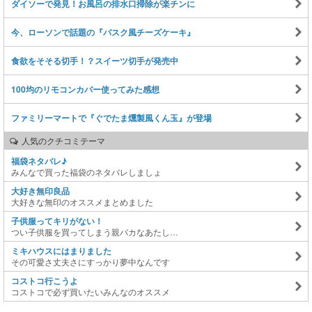
ダイソーで発見！お風呂の排水口掃除が楽チンに
今、ローソンで話題の『バスク風チーズケーキ』
食欲をそそる切手！？スイーツ切手が発売中
100均のリモコンカバー使ってみた感想
ファミリーマートで『ぐでたま燻製風くん玉』が登場
人気のクチコミテーマ
福袋ネタバレ♪
みんなで買った福袋のネタバレしましょ
大好き無印良品
大好きな無印のオススメまとめました
子供服ってキリがない！
つい子供服を買ってしまう親バカなあたし…
ミキハウスにはまりました
その可愛さ丈夫さにすっかり夢中なんです
コストコ行こうよ
コストコで必ず買いたいみんなのオススメ