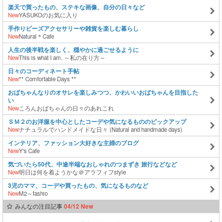
楽天で買ったもの、ステキな画像、自分の日々など
New
YASUKOのお気に入り
手作りビーズアクセサリーや雑貨を楽しむ暮らし
New
Natural＊Cafe
人生の後半戦を楽しく、穏やかに過ごせるように
New
This is what I am. ～私の在り方～
日々のコーディネート手帖
New
** Comfortable Days **
おばちゃんなりのオサレを楽しみつつ、かわいいおばちゃんを目指した
い
New
ころんおばちゃんの日々のあれこれ
ＳＭ２のお洋服を中心としたコーデや気になるもののピックアップ
New
ナチュラルでハンドメイドな日々 (Natural and handmade days)
インテリア、ファッション大好きな主婦のブログ
New
Y's Cafe
気づいたら50代、中途半端なおしゃれのつまずき 旅行などなど
New
明日は何を着ようかな＠アラフィフstyle
3児のママ、コーデや買ったもの、気になるものなど
New
M2～fashio
みんなの注目記事
04/12 New