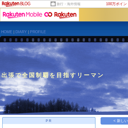
100万ポイ
旅行・海外情報
HOME
|
DIARY
|
PROFILE
出張で全国制覇を目指すリーマン
< 新し
PR