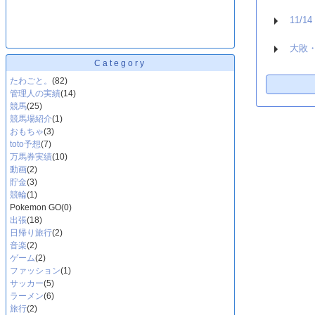
11/1
大敗
Category
たわごと。
(82)
管理人の実績
(14)
競馬
(25)
競馬場紹介
(1)
おもちゃ
(3)
toto予想
(7)
万馬券実績
(10)
動画
(2)
貯金
(3)
競輪
(1)
Pokemon GO
(0)
出張
(18)
日帰り旅行
(2)
音楽
(2)
ゲーム
(2)
ファッション
(1)
サッカー
(5)
ラーメン
(6)
旅行
(2)