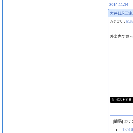
2014.11.14
大井11R三
カテゴリ：
競馬
外出先で買っ
[競馬] カ
12/