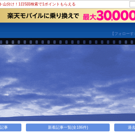
ント山分け！1日5回検索で1ポイントもらえる
【フォローす
い記事
新着記事一覧(全186件)
過去