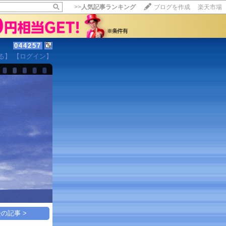
>>
人気記事ランキング
ブログを作成
楽天市場
044257
る】
【ログイン】
【毎日開催】
15記事にいいね！で1ポイント
10秒滞在
いいね!
--
/
--
の記事 >