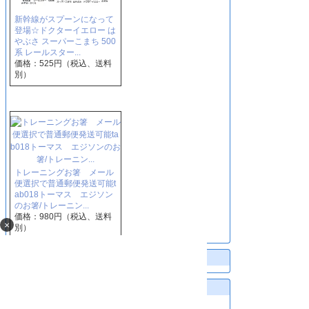
新幹線がスプーンになって
登場☆ドクターイエロー は
やぶさ スーパーこまち 500
系 レールスター...
価格：525円（税込、送料
別）
トレーニングお箸 メール
便選択で普通郵便発送可能t
ab018トーマス エジソン
のお箸/トレーニン...
価格：980円（税込、送料
×
別）
Freepage List
Archives
2026.08
2026.05