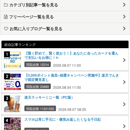
カテゴリ別記事一覧を見る
フリーページ一覧を見る
お気に入りブログ一覧を見る
総合記事ランキング
【賢く貯めて、賢く使おう！】あなたに合ったカードを選ん
で支払いをお得に！✨
閲覧総数 12314
2026.08.07 11:00
【3,000ポイント進呈×抽選キャンペーン実施中】楽天でんき
で固定費見直し
閲覧総数 20889
2026.08.04 11:00
楽天ラッキーくじ一覧（PC版）
閲覧総数 11201332
2026.08.07 08:35
スマホは常に手元に・微笑み返したくなる千日紅