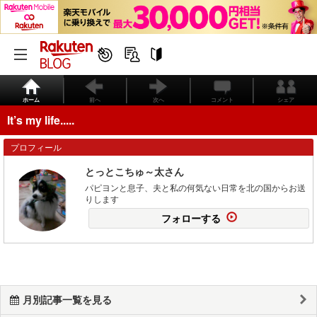
ホーム
前へ
次へ
コメント
シェア
It’s my life.....
プロフィール
とっとこちゅ～太さん
パピヨンと息子、夫と私の何気ない日常を北の国からお送
りします
フォローする
月別記事一覧を見る