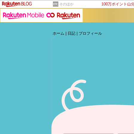
100万ポイント山
そのほか
ホーム
|
日記
|
プロフィール