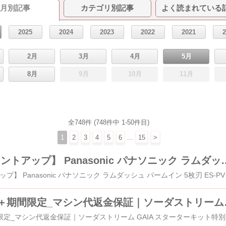
月別記事
カテゴリ別記事
よく読まれている
2025
2024
2023
2022
2021
2月
3月
4月
5月
8月
9月
10月
11月
全748件 (748件中 1-50件目)
1
2
3
4
5
6
...
15
>
【6/1限定☆ポイントアップ】 Panasonic パナソ
​【6/1限定☆ポイントアップ】 
夏先取りセール＋期間限定_
​夏先取りセール＋