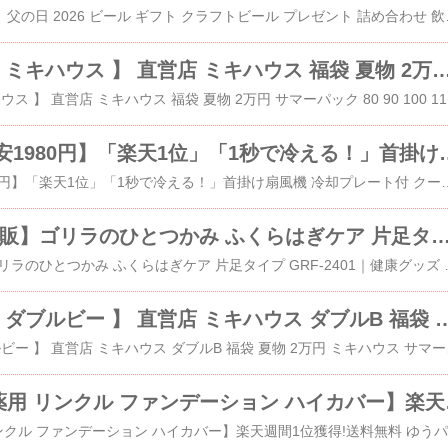
​【父の日お届け指定可】父の日 2026 ビール
【 サマーパック ミキハウス 】 直営店 ミキハウス 福袋 夏物 2
​​【 サマーパック
【クーポンで最安1980円】「楽天1位」「1秒で冷える！」首掛け扇風機
​【クーポンで最安1980円】「楽天1位」「1秒で冷える！」首掛け扇風機 冷却プレート付 クール 冷感 ネッククーラー ひんやり 
【正規品 公式通販】ゴリラのひとつかみ ふくらはぎケア 
​【正規品 公式通販】ゴリラのひとつかみ ふくらはぎケア 片足タイプ GR
【 サマーパック ダブルビー 】 直営店 ミキハウス ダブルB 福袋 
​【 サマーパック ダブルビー 】 直営
【 WrinkFade 