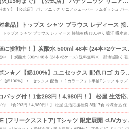
【特典付き 6/30(火)15時まで】【公式店】 パナソニック リニアシェーバー ラムダッシュ パームイン マットブラック ES-PV3A-K 無料ギフトラッピング 泡 電動シェーバー USB充電
​【特典付き 6/30(火)15時まで】【公式店】 パナソニ
【ポイント15倍対象品】トップス シャツ ブラウス レディ
​【ポイント15倍対象品】トップス シャツ ブラウス レディース 接触冷感 ひんや
【炭酸水の最安値に挑戦中！】炭酸水 500
​【炭酸水の最安値に挑戦中！】炭酸水 50
＼30%OFFクーポン★／【綿100%】ユニセックス 配色ロゴ カラー
​＼30%OFFクーポン
【数量限定★エコバッグ付！1食293円！4,98
​【数量限定★エコバッグ付！1食293円！4,980円！】 松屋 生活応援福袋 8種17食 冷凍食品 保
FREAK’S STORE (フリークスストア)