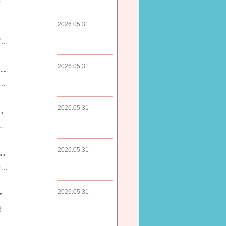
2026.05.31
​ROPE' PICNIC KIDS 【KIDS/キッズ】綿ワッシャードット柄ワンピース ロペピクニック ワンピース・ドレス ワンピース ベージュ価格：2,992円（税込、送料別) (2026/5/31時点)楽天で購入PR
2026.05.31
AR 1DAY UV 低含水 高含水 ティアモ クリア ワンデー まとめ買い 1箱30枚 1箱あたり【962円～】
1DAY UV 低含水 高含水 ティアモ クリア ワンデー まとめ買い 1箱30枚 1箱あたり【962円～】 TeAmo コンタクト クリア 1日使い捨て クリアワンデー 度あり UVカット ソフトコンタクト 送料無料 【最安値に挑戦】​​PR
2026.05.31
られなくなるバッグLene（レーネ） レディース
ド ハンドバッグ トートバッグ 本革 柔らかい ブランドバッグ 本革バッグ a4入るバッグ A4ハンドバッグ くったり レザー 【WEB限定】362-R20018​​PR
2026.05.31
12年連続1位！父の日 父の日2026 ビール プレゼント お酒 飲み比べ セット クラフトビール
​【早割300円オフ】父の日ギフト2026（ビール10本 送料無料）12年連続1位！父の日 父の日2026 ビール プレゼント お酒 飲み比べ セット クラフトビール 詰め合わせ 食べ物 グルメ よなよなエール ヤッホーブルーイング よなよなの里 お父さん 男性​​PR
2026.05.31
ン
​Francfranc 【2026年モデル】フレ ハンディファン フランフラン インテリア・生活雑貨 扇風機・空気清浄機・加湿器 ホワイト価格：2,680円（税込、送料別) (2026/5/31時点)楽天で購入PR