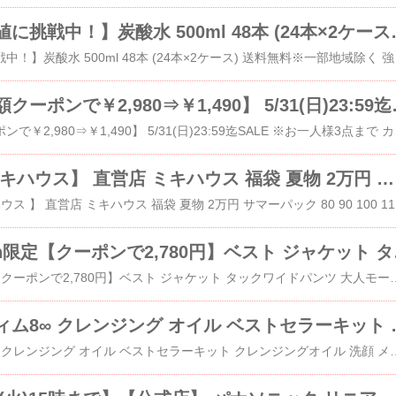
【炭酸水の最安値に挑戦中！】炭酸水 500
​​【炭酸水の最安値に挑戦中！】炭酸水 5
【本日終了★半額クーポンで￥2,980
​【本日終了★半額クーポンで￥2,980⇒￥1,
サマーパック ミキハウス】 直営店 ミキハウス 福袋 夏物 2万円 サマーパック
​【 サマーパック 
5/31 10:00～
​5/31 10:00～24h限定【クーポンで2,780円】ベスト ジャケット タックワイドパンツ 大人モード こなれ感 着回し セットアップ
【公式】アルティム8∞ クレンジン
​​【公式】アルティム8∞ クレンジング オイル ベストセラーキット クレンジングオイル 洗顔 メイク落とし 毛穴 洗顔料 スキンケ