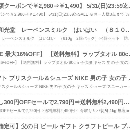
【本日終了★半額クーポンで￥2,980
​【本日終了★半額クーポンで￥2,980⇒￥1,
《セット販売》和光堂 レーベンスミルク はいはい （８１０ｇ ２個パック
​《セット販売》和光堂 レーベンスミルク はいはい （810g 2個パック）×4個セット 防災 備蓄
【LIMITED SALE 最大16%O
​​【LIMITED SALE 最大16%OFF】【送料無料】ラップタオル
ナイキ エア リフト プリ
​ナイキ エア リフト プリスクール＆シューズ NIKE 男の子 女の子 キッズ シューズ スニーカー 
終了前に★お試し300円OFFセールで2,790円⇒送料無料2,490円～ 骨取りサバ切身 1kg 無塩or有塩が選べる♪骨とり
​終了前に★お試し300円OF
【父の日お届け指定可】父の日 ビール ギフト クラフ