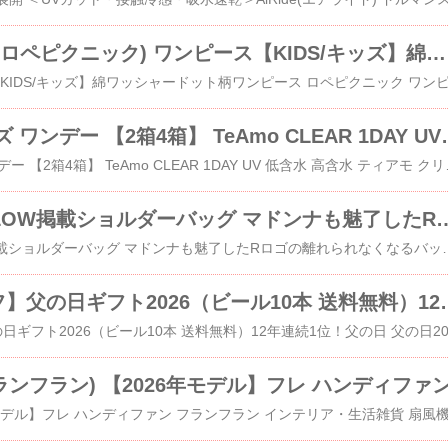
ROPE' PICNIC (ロペピクニック) ワンピース【KIDS/キッズ】綿ワッシャードット柄ワンピース
コンタクトレンズ ワンデー 【2箱4箱】 TeAmo CLE
​コンタクトレンズ ワンデー 【2箱4箱】 TeAmo CLEAR 
【ロベルタ】GLOW掲載ショルダーバッグ マドンナも魅了したRロゴの離れ
​【ロベルタ】GLOW掲載ショルダーバッグ マドンナも魅了したRロゴの離れられなくなるバッグLene（レーネ） レディース ブラン
【早割300円オフ】父の日ギフト2026（ビール10本 送料無料）
c (フランフラン) 【2026年モデル】フレ ハンディファ