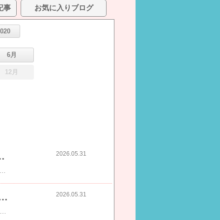
記事
お気に入りブログ
2020
6月
12月
2026.05.31
ニック ラムダッシュ パームイン メンズシェーバー 5枚刃
Panasonic パナソニック ラムダッシュ パームイン 5枚刃 ES-PV6A-K マーブルブラック メンズシェーバー JAN:4549980711989 【北海道沖縄離島配送不可】-NA-PR​​
2026.05.31
マシン代返金保証｜ソーダストリーム GAIA スターターキット特別パッケージ |公式特典 4年長期保証
期間限定_マシン代返金保証｜ソーダストリーム GAIA スターターキット特別パッケージ |公式特典 4年長期保証 | 炭酸水メーカー ガスシリンダー カートリッジ不要 食洗器対応ボトル 炭酸メーカー 炭酸水 強炭酸​​PR