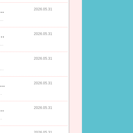
2026.05.31
ml 48本 (24本×2ケース) 送料無料※一部地域除く 強炭酸 炭酸 無糖 OZA SODA
00ml 48本 (24本×2ケース) 送料無料※一部地域除く 強炭酸 炭酸 無糖 OZA SODA プレーン レモン ピンクグレープフルーツ ライム 割り材 箱買い まとめ買い ライフドリンクカンパニー LIFEDRINK ZAO SODA​​PR
2026.05.31
⇒￥1,490】 5/31(日)23:59迄SALE ※お一人様3点まで カップ付きリブタンクトップ Uネック型
490】 5/31(日)23:59迄SALE ※お一人様3点まで カップ付きリブタンクトップ Uネック型《BRAmone Basic Natural》ノンワイヤー ブラトップ カップ付き 胸元カバー タンクトップ 楽盛り インナー ナイトブラ ルームウェア【tu-hacci】​​PR
2026.05.31
ミキハウス 】 直営店 ミキハウス 福袋 夏物 2万円 サマーパック 80 90 100 110 120 130 cm 男の子 女の子 公式 2万 夏 ベビー キッズ 子供服 ベビー服 服 ギフト 初売り お年玉 人気 mikihouse​​PR
2026.05.31
24h限定【クーポンで2,780円】ベスト ジャケット タックワイドパンツ 大人モード こなれ感 着回し セットアップ対応
対応 アウター レディース 2026春夏新作 【aalss25-1171】【即納&予約：6月4日入荷予定順次発送】【送料無料】メ込2​​PR
2026.05.31
グ オイル ベストセラーキット クレンジングオイル 洗顔 メイク落とし 毛穴 洗顔料
ア 美容 化粧落とし shu uemura シュウウエムラ 正規品 送料無料 シュウ 公式ショップ 母の日 楽天ベストコスメ​​PR
2026.05.31