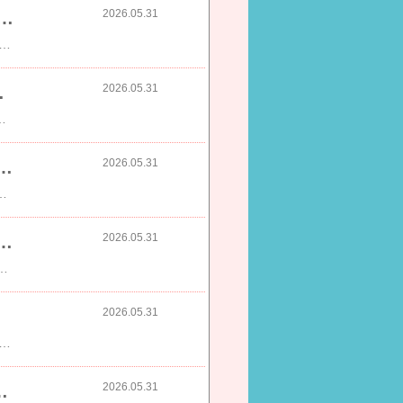
2026.05.31
⇒￥1,490】 5/31(日)23:59迄SALE ※お一人様3点まで カップ付きリブタンクトップ Uネック型
490】 5/31(日)23:59迄SALE ※お一人様3点まで カップ付きリブタンクトップ Uネック型《BRAmone Basic Natural》ノンワイヤー ブラトップ カップ付き 胸元カバー タンクトップ 楽盛り インナー ナイトブラ ルームウェア【tu-hacci】​​PR
2026.05.31
）×４個セット 防災 備蓄
 ※軽減税率対象商品価格：16,298円（税込、送料無料) (2026/5/31時点)楽天で購入PR
2026.05.31
FF】 【送料無料】ラップタオル 80cm 子供服 キッズ 男の子 女の子 タオル ラップタオル
 80cm 子供服 キッズ 男の子 女の子 タオル ラップタオル プールグッズ 水泳 海水浴PR​
2026.05.31
スクール＆シューズ NIKE 男の子 女の子 キッズ シューズ
サンダル 子供 靴 アウトドア キャンプ 通園 スポサン プール 川遊び 親子コーデ メッシュ 黒 SU23 322359-014 【Black_c】 ライフスタイルシューズ​​PR
2026.05.31
Fセールで2,790円⇒送料無料2,490円～ 骨取りサバ切身 1kg 無塩or有塩が選べる♪骨とり 骨なし 鯖 さば 冷凍食品 父の日 ギフト プレゼント 【P】​​PR
2026.05.31
トビール プレゼント 詰め合わせ 飲み比べ