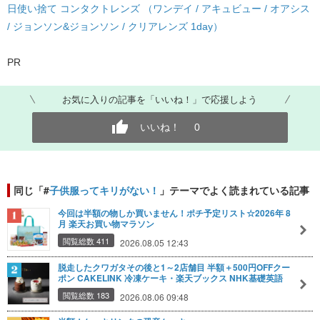
日使い捨て コンタクトレンズ （ワンデイ / アキュビュー / オアシス
/ ジョンソン&ジョンソン / クリアレンズ 1day）
PR
お気に入りの記事を「いいね！」で応援しよう
いいね！
0
同じ「#
子供服ってキリがない！
」テーマでよく読まれている記事
今回は半額の物しか買いません！ポチ予定リスト☆2026年 8
月 楽天お買い物マラソン
閲覧総数 411
2026.08.05 12:43
脱走したクワガタその後と1～2店舗目 半額＋500円OFFクー
ポン CAKELINK 冷凍ケーキ・楽天ブックス NHK基礎英語
閲覧総数 183
2026.08.06 09:48