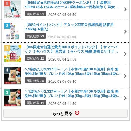
【8/5限定★店内全品10％OFFクーポンあり！】炭酸水
500ml 48本 (24本×2ケース) 送料無料※一部地域除く 強炭酸
炭酸 無糖 OZA SODA
閲覧総数 29
2026.08.05 06:50
【20%ポイントバック】アタックZERO 洗濯洗剤 詰替用
(1460g×6個入)
閲覧総数 23
2026.08.05 01:00
【8/5限定★抽選で最大100％ポイントバック】【 サマーパ
ック ミキハウス 】 直営店 ミキハウス 福袋 夏物 2万円 サマ
ーパック
閲覧総数 22
2026.08.04 21:58
＼1袋あたり2,327円～！／【令和7年産100％使用】白米 無
洗米 和の輝き ブレンド米 10kg (5kg×2袋) 15kg (5kg×3袋)
密封新鮮パック
閲覧総数 20
2026.08.05 05:40
＼1袋あたり2,327円～！／【令和7年産100％使用】白米 無
洗米 和の輝き ブレンド米 10kg (5kg×2袋) 15kg (5kg×3袋)
密封新鮮パック 脱酸素剤入り 米 お米 国産
閲覧総数 19
2026.08.05 11:50
もっと見る