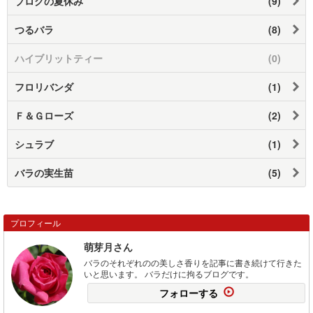
ブログの夏休み
(9)
つるバラ
(8)
ハイブリットティー
(0)
フロリバンダ
(1)
Ｆ＆Ｇローズ
(2)
シュラブ
(1)
バラの実生苗
(5)
プロフィール
萌芽月さん
バラのそれぞれのの美しさ香りを記事に書き続けて行きた
いと思います。 バラだけに拘るブログです。
フォローする