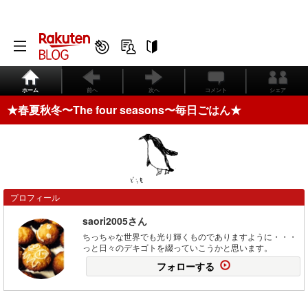
ホーム
前へ
次へ
コメント
シェア
★春夏秋冬〜The four seasons〜毎日ごはん★
プロフィール
saori2005さん
ちっちゃな世界でも光り輝くものでありますように・・・
っと日々のデキゴトを綴っていこうかと思います。
フォローする