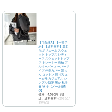
【宅配便A】【一部予
約】【送料無料】裏起
毛 ボリューム スウェ
ット トップス レディ
ース スウェットトップ
ス トレーナー 長袖 プ
ルオーバー オーバーサ
イズ 体型カバー 楽ち
ん コットン 綿 ボリュ
ーム袖 カジュアル シ
ンプル 防寒 暖か 秋冬
春 秋 冬【メール便N
G】
価格：4,590円（税
込、送料無料)
(2025/1/
15時点)