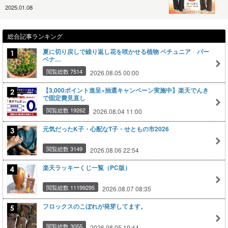
2025.01.08
総合記事ランキング
夏に切り戻しで繰り返し花を咲かせる植物 ペチュニア バー
ベナ…
閲覧総数 7514
2026.08.05 00:00
【3,000ポイント進呈×抽選キャンペーン実施中】楽天でんき
で固定費見直し
閲覧総数 19262
2026.08.04 11:00
元気だったK子・心配なT子・せともの市2026
閲覧総数 3149
2026.08.06 22:54
楽天ラッキーくじ一覧（PC版）
閲覧総数 11199295
2026.08.07 08:35
フロックスのこぼれが発芽してます。
閲覧総数 3055
2026.08.05 19:44