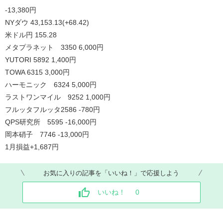
-13,380
円
NY
ダウ
43,153.13(+68.42)
米ドル円
155.28
メタプラネット
3350 6,000
円
YUTORI 5892 1,400
円
TOWA 6315 3,000
円
ハーモニック
6324 5,000
円
ラストワンマイル
9252 1,000
円
フルッタフルッタ
2586 -780
円
QPS
研究所
5595 -16,000
円
岡本硝子
7746 -13,000
円
1
月損益
+1,687
円
お気に入りの記事を「いいね！」で応援しよう
いいね！
0