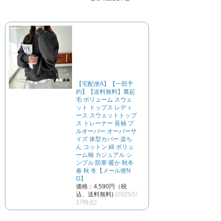
【宅配便A】【一部予
約】【送料無料】裏起
毛 ボリューム スウェ
ット トップス レディ
ース スウェットトップ
ス トレーナー 長袖 プ
ルオーバー オーバーサ
イズ 体型カバー 楽ち
ん コットン 綿 ボリュ
ーム袖 カジュアル シ
ンプル 防寒 暖か 秋冬
春 秋 冬【メール便N
G】
価格：4,590円（税
込、送料無料)
(2025/1/
17時点)