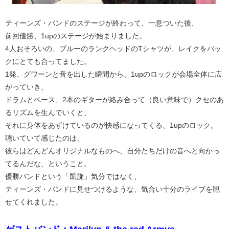
ティーンズ・バンドのステージが終わって、一息ついた後、
前回優勝、1upのステージが始まりました。
4人おそろいの、ブルーのランクヘッドのTシャツが、レイクをバッ
クにとても合ってました。
1発、グワーンと音を出した瞬間から、1upのロックが会場全体に広
がっていき、
ドラムとベース、2本のギターが絡み合って（良い意味で）クセのあ
るリズムを生んでいくと、
それに身体をあずけているのが快感になってくる、1upのロック。
聴いていて感じたのは、
彼らはどんどんオリジナルなものへ、自分たちだけの音へと向かっ
てるんだな、ということ。
優勝バンドという「凱旋」気分ではなく、
ティーンズ・バンドに見せつけるような、気合い十分のライブを観
せてくれました。