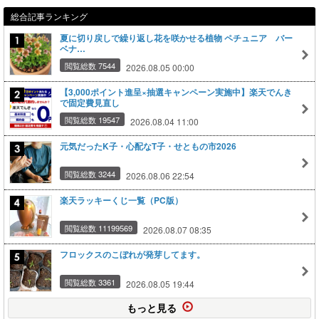
総合記事ランキング
夏に切り戻しで繰り返し花を咲かせる植物 ペチュニア バー
ベナ…
閲覧総数 7544
2026.08.05 00:00
【3,000ポイント進呈×抽選キャンペーン実施中】楽天でんき
で固定費見直し
閲覧総数 19547
2026.08.04 11:00
元気だったK子・心配なT子・せともの市2026
閲覧総数 3244
2026.08.06 22:54
楽天ラッキーくじ一覧（PC版）
閲覧総数 11199569
2026.08.07 08:35
フロックスのこぼれが発芽してます。
閲覧総数 3361
2026.08.05 19:44
もっと見る