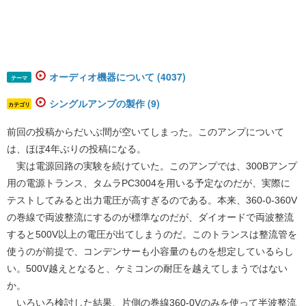
オーディオ機器について (4037)
テーマ
シングルアンプの製作 (9)
カテゴリ
前回の投稿からだいぶ間が空いてしまった。このアンプについて
は、ほぼ4年ぶりの投稿になる。
実は電源回路の実験を続けていた。このアンプでは、300Bアンプ
用の電源トランス、タムラPC3004を用いる予定なのだが、実際に
テストしてみると出力電圧が高すぎるのである。本来、360-0-360V
の巻線で両波整流にするのが標準なのだが、ダイオードで両波整流
すると500V以上の電圧が出てしまうのだ。このトランスは整流管を
使うのが前提で、コンデンサーも小容量のものを想定しているらし
い。500V越えとなると、ケミコンの耐圧を越えてしまうではない
か。
いろいろ検討した結果、片側の巻線360-0Vのみを使って半波整流