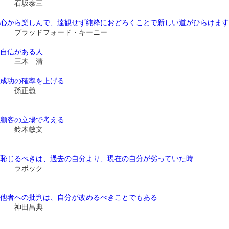
― 石坂泰三 ―
心から楽しんで、達観せず純粋におどろくことで新しい道がひらけます
― ブラッドフォード・キーニー ―
自信がある人
― 三木 清 ―
成功の確率を上げる
― 孫正義 ―
顧客の立場で考える
― 鈴木敏文 ―
恥じるべきは、過去の自分より、現在の自分が劣っていた時
― ラポック ―
他者への批判は、自分が改めるべきことでもある
― 神田昌典 ―