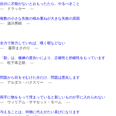
自分に才能がないとおもったたら、やるべきこと
― ドラッカー ―
複数の小さな失敗の積み重ねが大きな失敗の原因
― 湯川秀樹 ―
全力で努力していれば、嘆く暇などない
― 森田まさのり ―
「勘」は、修練の度合いにより、正確性と的確性をもっています
― 松下幸之助 ―
問題から目をそむけた分だけ、問題は悪化します
― アルダス・ハクスリー ―
両手に物をもって埋まっていると新しいものが手に入れられない
― ウィリアム・サマセット・モーム ―
与えることは、何物に代えがたい喜びになります