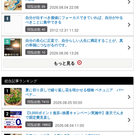
閲覧総数 89
2026.08.04 22:08
自分が出すべき価値にフォーカスできていれば、自分がやる
べきことに集中できる
閲覧総数 40
2012.12.31 11:32
自分の良心に正直で、自分らしい人生に満足することが、真
の幸福につながるのです。
閲覧総数 10
2026.08.06 13:26
もっと見る
総合記事ランキング
夏に切り戻しで繰り返し花を咲かせる植物 ペチュニア バー
ベナ…
閲覧総数 7410
2026.08.05 00:00
【3,000ポイント進呈×抽選キャンペーン実施中】楽天でんき
で固定費見直し
閲覧総数 18802
2026.08.04 11:00