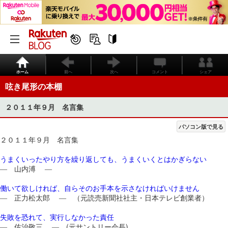
ホーム
前へ
次へ
コメント
シェア
呟き尾形の本棚
２０１１年９月 名言集
パソコン版で見る
２０１１年９月 名言集
うまくいったやり方を繰り返しても、うまくいくとはかぎらない
― 山内溥 ―
働いて欲しければ、自らそのお手本を示さなければいけません
― 正力松太郎 ― （元読売新聞社社主・日本テレビ創業者）
失敗を恐れて、実行しなかった責任
― 佐治敬三 ― (元サントリー会長)