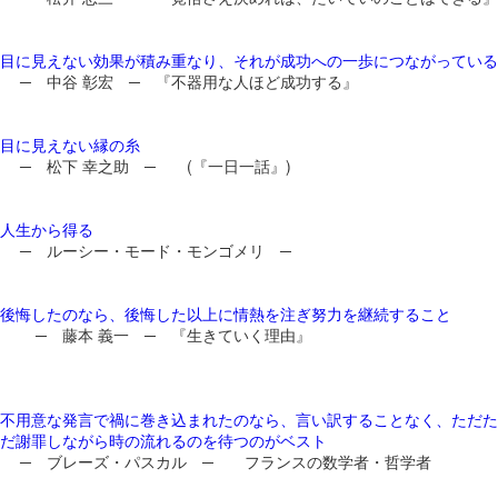
目に見えない効果が積み重なり、それが成功への一歩につながっている
─ 中谷 彰宏 ─ 『不器用な人ほど成功する』
目に見えない縁の糸
─ 松下 幸之助 ─ (『一日一話』)
人生から得る
─ ルーシー・モード・モンゴメリ ─
後悔したのなら、後悔した以上に情熱を注ぎ努力を継続すること
─ 藤本 義一 ─ 『生きていく理由』
不用意な発言で禍に巻き込まれたのなら、言い訳することなく、ただた
だ謝罪しながら時の流れるのを待つのがベスト
─ ブレーズ・パスカル ─ フランスの数学者・哲学者