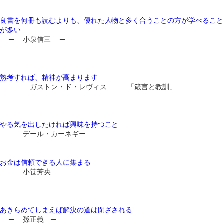
良書を何冊も読むよりも、優れた人物と多く合うことの方が学べること
が多い
─ 小泉信三 ─
熟考すれば、精神が高まります
─ ガストン・ド・レヴィス ─ 「箴言と教訓」
やる気を出したければ興味を持つこと
─ デール・カーネギー ─
お金は信頼できる人に集まる
─ 小笹芳央 ─
あきらめてしまえば解決の道は閉ざされる
─ 孫正義 ─