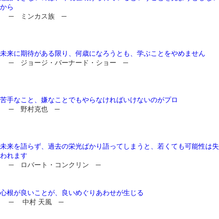
から
─ ミンカス族 ─
未来に期待がある限り、何歳になろうとも、学ぶことをやめません
─ ジョージ・バーナード・ショー ─
苦手なこと、嫌なことでもやらなければいけないのがプロ
─ 野村克也 ─
未来を語らず、過去の栄光ばかり語ってしまうと、若くても可能性は失
われます
─ ロバート・コンクリン ─
心根が良いことが、良いめぐりあわせが生じる
─ 中村 天風 ─