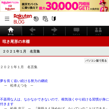
ホーム
前へ
次へ
コメント
シェア
呟き尾形の本棚
２０２１年１月 名言集
パソコン版で見る
２０２１年１月 名言集
夢を長く追い続ける努力の継続
─ 松本えつを ─
不器用な人は、なかなかできないので、根気強くやり続ける習慣が身に
付きます
─ 松井 忠三 ─ 『覚悟さえ決めれば、たいていのことはできる』