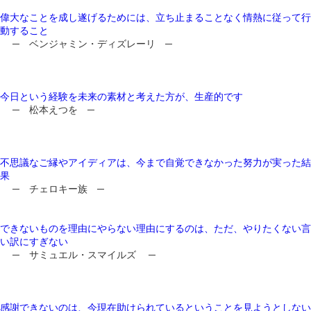
偉大なことを成し遂げるためには、立ち止まることなく情熱に従って行
動すること
─ ベンジャミン・ディズレーリ ─
今日という経験を未来の素材と考えた方が、生産的です
─ 松本えつを ─
不思議なご縁やアイディアは、今まで自覚できなかった努力が実った結
果
─ チェロキー族 ─
できないものを理由にやらない理由にするのは、ただ、やりたくない言
い訳にすぎない
─ サミュエル・スマイルズ ─
感謝できないのは、今現在助けられているということを見ようとしない