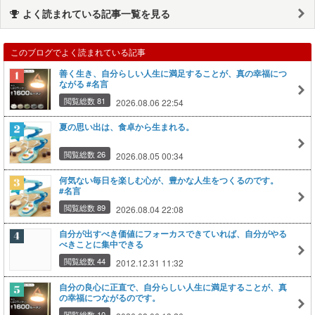
よく読まれている記事一覧を見る
このブログでよく読まれている記事
善く生き、自分らしい人生に満足することが、真の幸福につ
ながる #名言
閲覧総数 81
2026.08.06 22:54
夏の思い出は、食卓から生まれる。
閲覧総数 26
2026.08.05 00:34
何気ない毎日を楽しむ心が、豊かな人生をつくるのです。
#名言
閲覧総数 89
2026.08.04 22:08
自分が出すべき価値にフォーカスできていれば、自分がやる
べきことに集中できる
閲覧総数 44
2012.12.31 11:32
自分の良心に正直で、自分らしい人生に満足することが、真
の幸福につながるのです。
閲覧総数 10