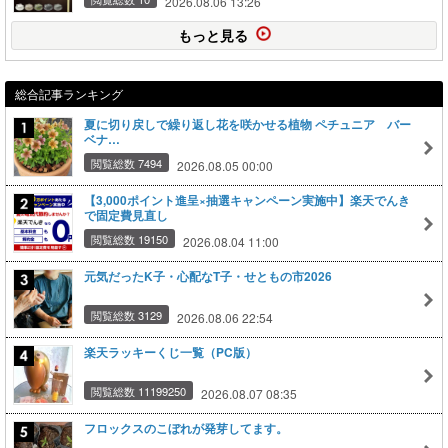
2026.08.06 13:26
もっと見る
総合記事ランキング
夏に切り戻しで繰り返し花を咲かせる植物 ペチュニア バー
ベナ…
閲覧総数 7494
2026.08.05 00:00
【3,000ポイント進呈×抽選キャンペーン実施中】楽天でんき
で固定費見直し
閲覧総数 19150
2026.08.04 11:00
元気だったK子・心配なT子・せともの市2026
閲覧総数 3129
2026.08.06 22:54
楽天ラッキーくじ一覧（PC版）
閲覧総数 11199250
2026.08.07 08:35
フロックスのこぼれが発芽してます。