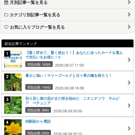
月別記事一覧を見る
カテゴリ別記事一覧を見る
お気に入りブログ一覧を見る
総合記事ランキング
【賢く貯めて、賢く使おう！】あなたに合ったカードを選ん
で支払いをお得に！✨
閲覧総数 18283
2026.08.07 11:00
暑さに強い！マリーゴールドと日々草の種を採ろう！
閲覧総数 10042
2026.08.08 16:58
切り戻し後の花がまた咲き始めた ニチニチソウ サルビ
ア ペチュニア
閲覧総数 3894
2026.08.09 00:00
幼馴染から電話
閲覧総数 2453
2026.08.09 00:10