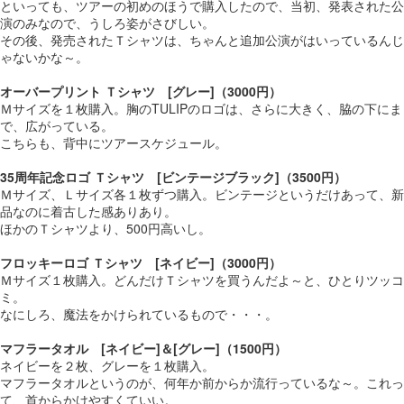
といっても、ツアーの初めのほうで購入したので、当初、発表された公
演のみなので、うしろ姿がさびしい。
その後、発売されたＴシャツは、ちゃんと追加公演がはいっているんじ
ゃないかな～。
オーバープリント Ｔシャツ [グレー]（3000円）
Ｍサイズを１枚購入。胸のTULIPのロゴは、さらに大きく、脇の下にま
で、広がっている。
こちらも、背中にツアースケジュール。
35周年記念ロゴ Ｔシャツ [ビンテージブラック]（3500円）
Ｍサイズ、Ｌサイズ各１枚ずつ購入。ビンテージというだけあって、新
品なのに着古した感ありあり。
ほかのＴシャツより、500円高いし。
フロッキーロゴ Ｔシャツ [ネイビー]（3000円）
Ｍサイズ１枚購入。どんだけＴシャツを買うんだよ～と、ひとりツッコ
ミ。
なにしろ、魔法をかけられているもので・・・。
マフラータオル [ネイビー]＆[グレー]（1500円）
ネイビーを２枚、グレーを１枚購入。
マフラータオルというのが、何年か前からか流行っているな～。これっ
て、首からかけやすくていい。