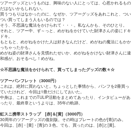
ツアーグッズというものは、興味のない人にとっては、心惹かれるもの
だはないかもしれない。
買うつもりはなかったのに、なぜか、ツアーグッズをあれこれと、つい
つい買ってしまう人もいるのでは？
そう、不思議な魔法をかけられて・・・。私なんかも、そのひとり。
それと、ツアー中、ず～っと、めがねをかけていた財津さんの姿にドキ
ドキ。
もともと、めがねをかけた人は好きなんだけど、めがねの魔法にもかか
っちゃったかも。
めがね姿の財津さんを見慣れたせいか、めがねをかけない財津さんに違
和感が。おそるべし！めがね。
☆不思議な魔法をかけられて、買ってしまったグッズの数々☆
ツアーパンフレット（3000円）
これは、絶対に買わないと。ちょっとした事情から、パンフを2冊買っ
ていたけれど、今回は1冊だけにしておいた。
中身は、これまでのTULIP活動をまとめてあったり、インタビューがあ
ったり、最終章というよりは、35年の軌跡。
虹スニ携帯ストラップ [赤]＆[黄]（3000円）
30周年のツアーグッズの復刻版。その時はプレートの色が[青]のみ。
今回は、[赤]・[黄]・[青]の３色。でも、買ったのは、[赤]と[黄]。