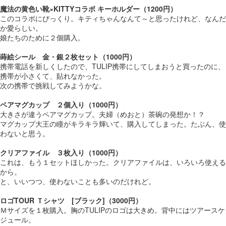
魔法の黄色い靴×KITTYコラボ キーホルダー（1200円）
このコラボにびっくり。キティちゃんなんて～と思ったけれど、なんだ
か愛らしい。
娘たちのために２個購入。
蒔絵シール 金・銀２枚セット（1000円）
携帯電話を新しくしたので、TULIP携帯にしてしまおうと買ったのに、
携帯が小さくて、貼れなかった。
次の携帯で挑戦してみようかな。
ペアマグカップ ２個入り（1000円）
大きさが違うペアマグカップ。夫婦（めおと）茶碗の発想か！？
マグカップ大王の瞳がキラキラ輝いて、購入してしまった。たぶん、使
わないと思う。
クリアファイル ３枚入り（1000円）
これは、もう１セットほしかった。クリアファイルは、いろいろ使える
から。
と、いいつつ、使わないことも多いのだけれど。
ロゴTOUR Ｔシャツ [ブラック]（3000円）
Ｍサイズを１枚購入。胸のTULIPのロゴは大きめ。背中にはツアースケ
ジュール。