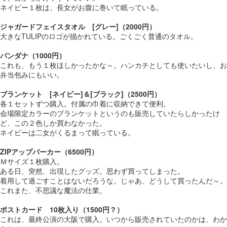
ネイビー１枚は、長女がお腹に巻いて眠っている。
ジャガードフェイスタオル [グレー]（2000円）
大きなTULIPのロゴが描かれている。ごくごく普通のタオル。
バンダナ（1000円）
これも、もう１枚ほしかったかな～。ハンカチとしても使いたいし、お
弁当包みにもいい。
ブランケット [ネイビー]＆[ブラック]（2500円）
各１セットずつ購入。付属の巾着に収納できて便利。
会場限定カラーのブランケットというのも販売していたらしかったけ
ど、この２色しか買わなかった。
ネイビーは二女がくるまって眠っている。
ZIPアップパーカー（6500円）
Ｍサイズ１枚購入。
ある日、突然、出現したグッズ。思わず買ってしまった。
着用して過ごすことはないだろうな。じゃあ、どうして買ったんだ～。
これまた、不思議な魔法の仕業。
ポストカード 10枚入り（1500円？）
これは、最終公演の大阪で購入。いつから販売されていたのかは、わか