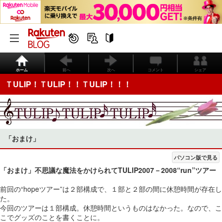
ホーム
前へ
次へ
コメント
シェア
ＴULIP！ＴULIP！！ＴULIP！！！
「おまけ」
パソコン版で見る
「おまけ」不思議な魔法をかけられてTULIP2007－2008“run”ツアー
前回の“hopeツアー”は２部構成で、１部と２部の間に休憩時間が存在し
た。
今回のツアーは１部構成。休憩時間というものはなかった。なので、こ
こでグッズのことを書くことに。