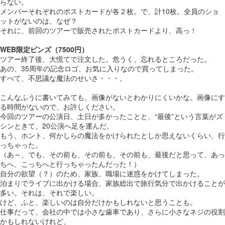
らない。
メンバーそれぞれのポストカードが各２枚。で、計10枚。全員のショ
ットがないのは、なぜ？
それに、前回のツアーで販売されたポストカードより、高っ！
WEB限定ピンズ（7500円）
ツアー終了後、大慌てで注文した。危うく、忘れるところだった。
あの、35周年の記念ロゴ、お気に入りなので買ってしまった。
すべて、不思議な魔法のせいさ・・・。
こんなふうに書いてみても、画像がないとわかりにくいかな。画像にす
る時間がないので、お許しください。
今回のツアーの公演日、土日が多かったことと、“最後”という言葉がズ
シンときて、20公演へ足を運んだ。
もう、ホント、何かしらの魔法をかけられたとしか思えないくらい、行
っちゃった。
（あ～、でも、その前も、その前も、その前も、最後だと思って、あっ
ちへ、こっちへと行っちゃったんだった！）
自分の欲望（？）のため、家族、職場に迷惑をかけてしまった。
泊まりでライブに出かける場合、家族総出で旅行気分で出かけることが
多い。それは、それで楽しい。
けど、ふと、楽しいのは自分だけかもしれないと思うことも。
仕事だって、会社の中では小さな歯車であり、さらに小さなネジの役割
かもしれないけれど、