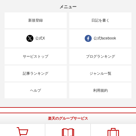
メニュー
新規登録
日記を書く
公式X
公式facebook
サービストップ
ブログランキング
記事ランキング
ジャンル一覧
ヘルプ
利用規約
楽天のグループサービス