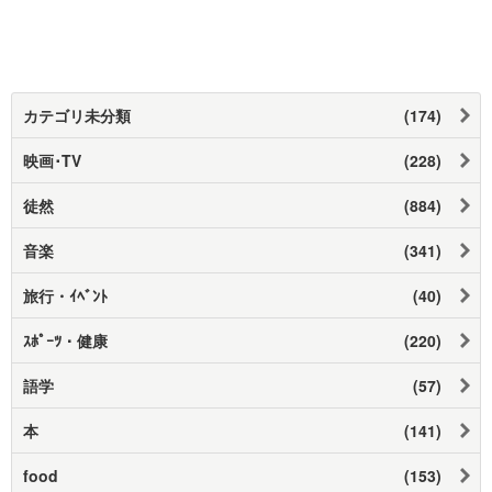
カテゴリ未分類
(174)
映画･TV
(228)
徒然
(884)
音楽
(341)
旅行・ｲﾍﾞﾝﾄ
(40)
ｽﾎﾟｰﾂ・健康
(220)
語学
(57)
本
(141)
food
(153)