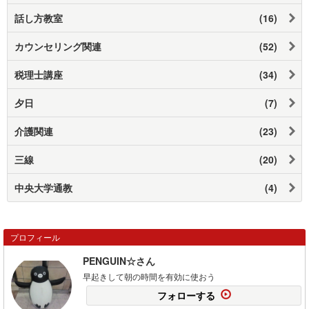
話し方教室
(16)
カウンセリング関連
(52)
税理士講座
(34)
夕日
(7)
介護関連
(23)
三線
(20)
中央大学通教
(4)
プロフィール
PENGUIN☆さん
早起きして朝の時間を有効に使おう
フォローする