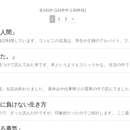
全141件 (141件中 1-50件目)
1
2
3
>
ニ人間」
コンビニは、ほとんど毎日利用しています。コンビニの店員は、学生や主婦のアルバイト、フリーターの若者や中高年などが居ます。 コンビ店員は、挨拶と最低限なマニュアル、レジの仕事をこなせば、それほど難しい仕事ではないと思っていたのは過去の話です。今は、宅配便の受付、チケットの発券、その他様々な商品の問い合わせなど、業務が多岐に及んでいるように思います。 2016年芥川賞を取った村田沙耶香の「コンビニ人間」を読みました。 実は村田さんもコンビニで働いているので、リアルな内容の小説が書けたのだと思います。 コンビニ店員という仮の仮面を付けることで、自分ではないコンビニ店員が出来上
みた。」
新聞の新刊案内とかで見つけて読んでみた本です。本というよりもコミックかな。 生活の中で、止めてみると案外生活しやすくなるものがある、そんなケースを紹介しています。 著者の止めてみてよかったものので一例 「炊飯器」 「
東野圭吾さんの「夢幻花」を読み終わりました。 昼休みや仕事帰りの電車の中で読んでましたが、考えてみると本を読んでいる間は、何とも言えない至福の時間だったと思いました。 小説の始めに、殺人事件が起こりますが、その
」に負けない生き方
あまり時間が無かったので、ざっと読んだのですが、印象的だったのでご紹介します。 ここ最近、日本人の平均寿命は伸び、以前よりも長生きするようになってき
なる勇気」