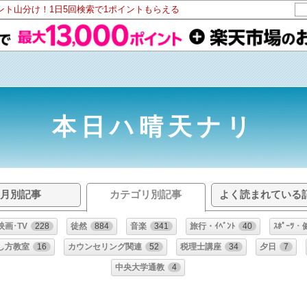
イント山分け！1日5回検索で1ポイントもらえる
本日ハ晴天ナリ
月別記事
カテゴリ別記事
よく読まれている
映画･TV
228
徒然
884
音楽
341
旅行・ｲﾍﾞﾝﾄ
40
ｽﾎﾟｰﾂ
し方教室
16
カウンセリング関連
52
税理士講座
34
夕日
7
中央大学通教
4