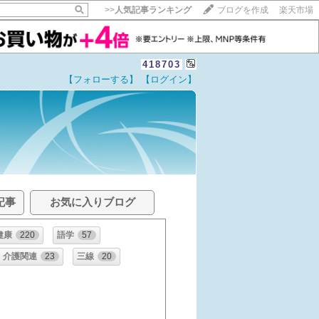
>>
人気記事ランキング
ブログを作成
楽天市場
418703
【フォローする】
【ログイン】
記事
お気に入りブログ
・健康
220
語学
57
介護関連
23
三線
20