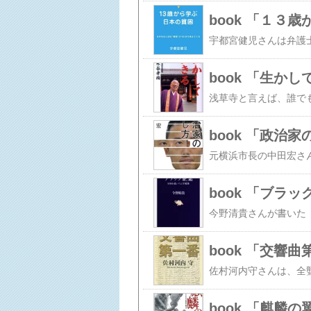
book 「１３
book 「生か
book 「政治
book 「ブラ
book 「交響
book 「麒麟の