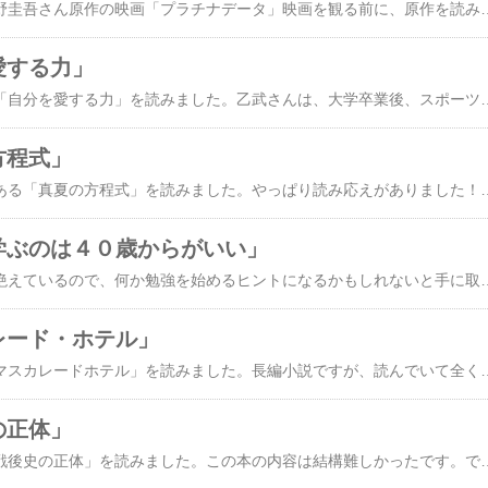
現在上映されている東野圭吾さん原作の映画「プラチナデータ」映画を観る前に、原作を読みたくなりました。今回は、ＤＮＡ鑑定を行って犯人を見つける事件が背景になっています。ＤＮＡ鑑定のために多くのデータを集める必要があり、まさに全国民のＤＮＡが登録されて、瞬時に犯人を捕らえることが出来るのは素晴らしいかもしれないけど、個人情報も何も無いような、ある意味怖ろしい世の中になっているとも思いました。もしかしたら、現在も、個人の情報は実はわかっているのかもし
を愛する力」
乙武洋匡さんが書いた「自分を愛する力」を読みました。乙武さんは、大学卒業後、スポーツライターとして仕事をした後、小学校の教師としての経験をしてきました。ご自身の明るい性格は、一体何処から生まれてきたのか、そして小学校で子供達と接するうちに、親と子供の関わり方を見てきたことで、自己肯定感がどんな子供にも必要であると述べています。日本はムラ社会の慣習がまだあるので、他者との比較で生きることがあります。みんなやっているから、そんなことをしたらダメ、○○さんの家ではそうしている、と他人の眼を気にしたり、世の中の動きに敏感になって、それに乗り遅れないように行動する人が大勢します。でも大切なのは、子供を愛している態度を示すこと、周りと少し異なってもいい、
の方程式」
東野圭吾さんの作品である「真夏の方程式」を読みました。やっぱり読み応えがありました！海辺で死体が発見され、それはある旅館に泊まっていた元警視庁の刑事でした。事故死の線での捜査から、被害者が泊まっていた旅館の主やその奥さん、またその娘。たまたま夏休みで来ていた親戚の子供。同じ旅館に泊まっていた物理学者などが、絶妙に絡みながら、事件の真相に迫ります。まるで何枚かのパズルが、
を学ぶのは４０歳からがいい」
最近、英語の学習も途絶えているので、何か勉強を始めるヒントになるかもしれないと手に取った、菊間ひろみさんが書いた「英語を学ぶのは４０歳からがいい～３つの習慣で力がつく驚異の勉強法」を読みました。数年前から、英語学習にも音読が良いと言われていましたが、ラジオ講座の時間で音読をする程度で、普段はあまり実践していませんでした。音読をすることで、発音した単語を自分で聴くことにより、それが脳にインプットされるらしく、その単語を聴き取りやすくなるようです。もちろん、間違った発音ではダメみたいですが。そのためにＣＤ付の教材が最適のようです。あとは多読の勧めです。その際に、TOEICや英検の問題
カレード・ホテル」
東野圭吾さんの小説「マスカレードホテル」を読みました。長編小説ですが、読んでいて全く飽きなかったし、いろいろな出来事が次々に出てきて面白かったです。舞台は東京のホテル。そのホテルで殺人事件が起こるという設定です。警察官や刑事がホテルマンに成り切って、必死の攻防で、犯人の潜入を防ぐのですが、結末は如何に・・・ホテル
史の正体」
孫崎享さんの書いた「戦後史の正体」を読みました。この本の内容は結構難しかったです。でもとても大事なことが書かれているので、一読をお勧めします。日本は第二次世界大戦で敗れました。８月１５日は終戦記念日として知られていますが、結局のところは、アメリカの支配下に入ったのです。占領と言った方が良いかもしれません。日本の公用語が英語になったり、植民地としての扱いになる可能性もありました。しかし、数度にわたる交渉の結果、日本での基地の創設などが盛り込まれ、その後日本は、朝鮮戦争で経済が潤い、米ソの冷戦時代では、日本が重要な位置に属していたために、日本の経済成長を促す力をアメリカは行ってきました。しかし、ベルリンの崩壊に伴う冷戦終了