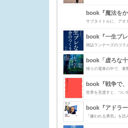
book『魔法を
book『一生ブ
book「虚ろな
book『戦争で
book『アドラ