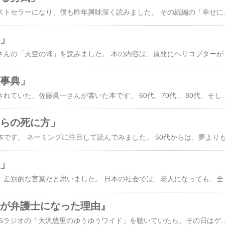
「嫌われる勇気」がベストセラーになり、僕も昨年興味深く読みました。 その続編の「幸せになる勇気」を今読んでいます。 印象に残っている部分は、三角柱の話。 カウンセリングで相談に来る人たち
蜂」
好きな作家の東野圭吾さんの「天空の蜂」を読みました。 本の内容は、原発にヘリコプターが落ちるかもしれないという設定で、この本は、東日本大震災後に書かれた
の事典」
東京新聞の紙面で紹介されていた、佐藤眞一さんが書いた本です。 60代、70代.、80代、そして90代の高齢者の心模様を綴った内容になっています。 それぞれの年代で、起こり得るライフイベントを取り上げて、その際に、どういう心持ちでいるのが良いのかなどが書かれています。 仕事のリタイアや、親の死や、自分の大病、配偶者の死、認知症に至るまで、様々なライフイベントがありますが、悲惨さを取り上げるので
からの死に方」
人」
最初、下流老人なんて、差別的な言葉だと思いました。 日本の社会では、老人になっても、全ての人が年金暮らしでそれなりの生活が出来るどう思い込んでいるのは、一昔前の時代なのかもしれません。 高度成長期時代で、終身雇用が確実な時代ならともかく、不景気で、非正規雇用が大半を占める今の時代は、将来の年金を当てにする人も少なくなっ
僕が弁護士になった理由』
平日に休みを取り、TBSラジオの「大沢悠里のゆうゆうワイド」を聴いていたら、その日はゲストに大胡田誠さんという方が出演していました。 大胡田さんのことは知らなかったのですが、ラジオで話している内容に興味を持ち、大胡田さんが、弁護士の資格にチャレンジして、何度も不合格になり、受験をもう止めようかと母親にこぼしたら、母親から「人生で迷ったときには、自分の心が『温かい』と思う方を選びなさい」と言われたそうです。 その言葉が妙に心に引っかかり、早速図書館で大胡田さんが書いた本を借りてきて読んでみました。 １２歳で失明し、東京へ出て寮生活しながら高校へ進学して、大学、大学院を経