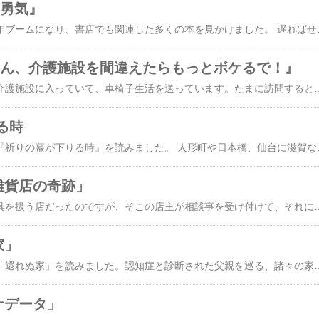
る勇気』
アドラー心理学が、昨年ブームになり、書店でも関連した多くの本を見かけました。 遅ればせながら、その中の『嫌われる勇気』という本をようやく読み終えました。 心理学の中では、フロイトという学者が居て
ちゃん、介護施設を間違えたらもっとボケるで！』
僕の父は、今、まさに介護施設に入っていて、車椅子生活を送っています。たまに訪問すると、眼が死んでいて、僕の問いかけにも応えなくなってしまいました。最初は、在宅介護だったのです。でもリハビリパンツを穿かないから、家の床は、散乱状態でした。実の子供が促してもダメで、ほとほと困っていたのです。でも父は、家にいる時の方が、眼に輝きがあったかもしれないです。施設に入るきっかけは、冷凍庫に入っていたものを食べ始めて、在宅で過ごす限界を感じたからです。望まない介護施設への入所。当人も何で介護施設に入らなきゃいけないのか、と喧嘩越しでした。そのうち、転倒して手首を骨折したり、風邪をひいて寝込んだりしてから、車椅子を使うようになりました。立ったり歩いたりするリハビリも、父は拒絶したと聞いています。やっぱり人間は、歩いたりできないと、途端に生きるパワーを失いますね。こ
る時
東野圭吾さんの書いた『祈りの幕が下りる時』を読みました。 人形町や日本橋、仙台に滋賀などの地域が出てきます。 設定は東日本大震災後ですが、捜査を紐解くには、
ヤ雑貨店の奇跡」
ナミヤ雑貨店は、文房具を扱う店だったのですが、そこの店主が相談事を受け付けて、それについての回答を店の前に貼り出すことを始めました。最初は、子供の悪戯のようなものが多くて、店主もとんちを効かせてその質問に回答していました。ところが、徐々に真面目な相談も多くなってきたので、店の前に貼り出すのは止めて、シャッターの郵便受けに相談を投げ込んでもらい、回答は、翌朝までに牛乳瓶箱に入れ
家」
佐伯一麦さんの書いた「還れぬ家」を読みました。認知症と診断された父親を巡る、諸々の家族の物語を書いた小説です。おそらく実話から生まれたのだと思います。認知症と診断されてから、どのような手順を経ていけば良いのかと言った不安の気持ち、そしてデイサービスへ行くまでの手配、妻を巻き込んでの介護の様子がありありと描かれていました。父親が亡くなってから起こった東日本大震災の出来事も最後の方に出ていました。この小説を読み、僕の父親も同じような状況である
チナデータ」