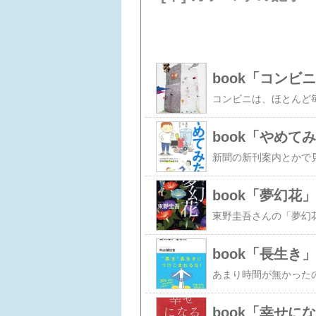
book「コンビ
book「やめて
book「夢幻花」
book「長生き
book「幸せに