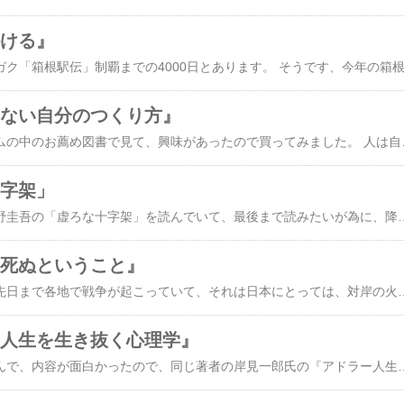
かける』
レない自分のつくり方』
雑誌ランナーズのコラムの中のお薦め図書で見て、興味があったので買ってみました。 人は自分の外のことに眼が向きがちで、何かを所有すれば、また自己啓発のセミナーに参加すれば、今の自分を変
十字架」
帰りの電車の中で、東野圭吾の「虚ろな十字架」を読んでいて、最後まで読みたいが為に、降車駅を乗り過ごし、終点まで行って戻って来ました。 続きが早く読みたい、でも一気に読んでしまうのは勿体無い感じの内容でしたね。 人はそれぞれ事情を抱えながら生きていますが、その事情が、過去の出来事を引きずっていることもあります。 だから余計に
、死ぬということ』
世界を見渡すと、つい先日まで各地で戦争が起こっていて、それは日本にとっては、対岸の火事のような感覚でした。 でもその日本も、1945年に戦争を終えるまで、戦争をずっとして来ました。 僕の両親や祖父母なども、戦争経験者です。実際に戦地へ赴くことは無くても、空軍の侵攻により、爆弾が日本の各地に落ちたからです。 この本には、その爆弾による壮絶な生々しさも書かれていますが、著者が本当に伝えたかったのは、戦争の無惨さややり切
ー人生を生き抜く心理学』
『嫌われる勇気』を読んで、内容が面白かったので、同じ著者の岸見一郎氏の『アドラー人生を生き抜く心理学』を読みました。 『嫌われる勇気』の内容になる、アドラーの人なりも詳しく詳しく述べていました。 人は与えられたものを活用しないで、自分に無いものを求めがちである。 大切なのは、今出来ることを、少しでもやっていくこと。 失敗を怖れたり、課題を放置するのはよく無い。 何かを完結できない事もあるが、今を生きることが大切である。 