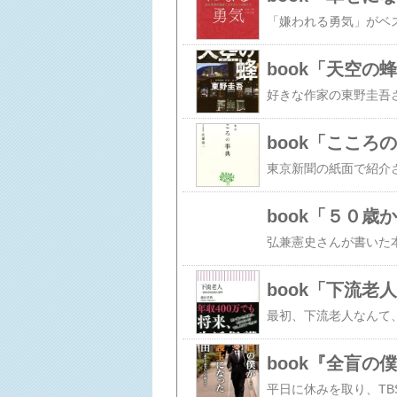
book「天空の
book「こころ
book「５０歳
book「下流老
book『全盲の