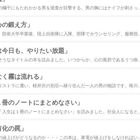
寒い夜のこと。日本橋の欄干にもたれかかる男を巡査が目撃する。男の胸にはナイフが刺さっていた。どうやら男は死にかけた状態でここまで歩いてきて、力つきたようだ。その後、男は病院で死亡してしまう。加賀と松宮も参画して事件の捜査が始まる。その中、事件直後に若い不審な男が現場から逃走中にトラックにはねられ、昏睡状態に陥っていることが分かった。「彼が人殺しをするはずがない」と否定する恋人。しかし、彼の持ち物からは被害者が持っていた財布と書類鞄が発見される。そして、被害者とのある関係が浮上したことから、警察は不審な男を犯人と断定し裏付け捜査を進めてしまう。一方、被害者が部長を務めていた会社で「労災隠し」が発覚し、その責任が被害者にあることが公になる。このことで被害者家族は一転して世間・学校からのバッシングに
の心の鍛え方」
著者の下園壮太さんは、防衛大学卒業後、陸上自衛隊に入隊、部隊でカウンセリング、服務指導を行い、「心理幹部」として数多くのカウンセリングを経験しました。現在は、陸上自衛隊衛生学校で衛生科隊員にメンタルヘルス、自殺防止、カウンセリングなどを教育中です。（2008年9月現在）年間3万人以上の自殺者を出している、日本の現状の原因を探るべく、下園さんの意見や考え方は参考になりました。今の若者は昔に比べて、心が弱くなったと言われがちですが、果たしてそうでなのしょうか？昔と違って、頑張って勉強して良い学校に入って、会社に就職すれば、定年まで安泰の生活を送ることが出来た時代と、現在の雇用状況とを比べたら、物凄い格差があるように思います。頑張って努力すればいつか報われるというのが、子供の心。大人の心は、ピンチが来てもそれを上手く交わして渡っていくことが前提のようです。学校というのは、同じ学年の友達を中心に
科は今日も、やりたい放題」
とても物議を醸しだしそうなタイトルの本を読みました。いつからか、心の風邪であるうつ病を始めとした精神疾患に罹る人が増えて、それと共に街中にメンタルクリニックの数も増えています。それが当たり前のようになっていますが、果たしてそれが本来の姿なのでしょうか？僕は異常さを感じます。メンタルクリニック等では、短い診察時間の中で、患者に対して医師がヒアリングした後に、薬を処方します。もしそれが効かない場合は、さらに強い薬が処方されがちです。副作用が出ているのに、病気を治すためだからと無理して飲むと体の調子が悪くなることもあります。そしてさらに違う薬に代わり、結局薬漬けになる危険性があります。また、メンタルクリニックの中には、多量の薬を処方するところもあります。３種類くらいならともかく、５～１０種類くらいを服用している患者もいるようです。薬を服用しているのに、一向に良
もなく霧は流れる」
妻と離婚をした後に、リストラに遭い、軽井沢の別荘へ移り住んだ一人の男の物語です。唯川恵さんの小説は初めて読みました。新しい地、軽井沢で出会うホームセンターの社員、そして家庭料理屋、また犬を飼うことでの出会いなどを通じて、新たな人生を歩みだす内容になっています。小説なので、いろいろな結末がありますが、それは伏せておきます。軽井沢の自然が伝わってきます。冬は零下15度くらいになり、薪のストーブは欠かせません。一年を通して自然が満載の中で暮ら
は１冊のノートにまとめなさい」
奥野宣之さんが書いた「人生は１冊のノートにまとめなさい」を読みました。社会人になると、家と会社の往復で、仕事が終わって家に帰って来ると、あっという間に時間が流れ一日が終わってしまうことがよくあります。一週間、一月が過ぎて、一体何をしていたのか、思い出すのも難しくなったりして、毎日が変わり映えしない生活だと感じることもあります。この本は、生活の行動記録をノートに記していくことで、それを再度振り返って見た時に、その出来事を追体験できるメリットがあることを述べています。とにかく時間と出来事や場所を書いて、その他に感想などを少し書くだけ。もちろん食べた食事でもOK。そして読んだ本や、観た映画、会った人も記入しておいたり、家族の
国有化の罠」
東電の家庭用電気料金の値上げがどうなるのか・・・この本は、東電が値上げをしなければいけない理由の核心が述べられていると思います。東日本大震災により、福島の原発で事故が起き、放射能が拡散されて、原発周辺の住民は避難を余儀なくされて、未だに福島の放射線量は平常よりも高い状態が続いています。原発事故の被災者への賠償や、汚染された地域の除染、そして原子炉の廃炉などにかかる費用は、おそらく東電だけではまかない切れないと思います。昨年のドタバタしている時期に、東電は公的資金を銀行から受けていたのですね。よって、会社の破綻は免れたけど、借りた公的資金を返さなければいけないし、その他に先ほど述べた莫大な支出が待ち構えているのです。