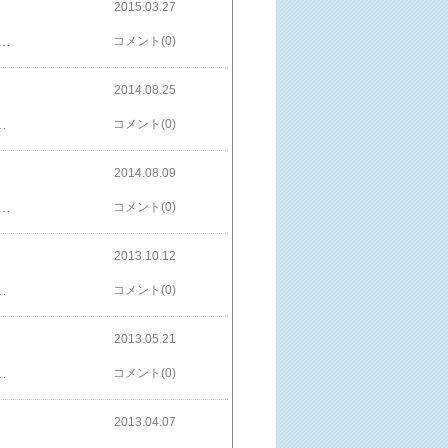
2015.03.27
、フロイトは原因を探っていくのに対し、アドラーは目的を重視するようです。 本の中で印象に残った箇所は、赤面症を治したいと来訪した女性のこと。 その女性は、赤面症を治すのが目的では無く、人から嫌われている理由を赤面症にしているだけだったことです。 だから、赤面症を治すのでは無く、人に嫌われると思い込んでいるのを治す事が先決です。 過去の失敗や原因を突き止めるやり方では無くて、与えられた環境や、自分の特長を最大限に生かして生きるのが大切です。 世の中のあらゆる問題は、対人関係が絡んでいる、というアドラーの理論もわかるような気がしました。 直接、話したりしなくても、人と比較することで悩みが生じるからです。 引き続き、アドラー心理学に親しんでいこうと思います。 嫌われる勇気 [ 岸見一郎 ]
コメント(0)
2014.08.25
の本にも書いてあったけど、車椅子で移動した方が、職員は楽なようです。施設に入って、無表情になっていく父の様子を見ると、いたたまれなくなります。良い施設も沢山あるのでしょうが、自分の自由が利かなくなることで、それを親切に全員をフォローするのは、なかなか難しい気がします。施設入所は、歩いたりできるうちは、入らない方が良いと思いますね。施設に入るお年寄りが増えることで、街からお年寄りが居なくなる現状となり、看取りは病院、管を入れられて、延命措置を行うことが果たして、本当に良いのか・・・認知症だから、閉じ込めておく、そういうことで、どんどん病状は悪化するのかなと思います。対談形式で読みやすかったけど、いろいろと考えさせられる内容でした。【楽天ブックスならいつでも送料無料】ばあちゃん、介護施設を間違えたらもっとボケるで！ [ 長尾和宏 ]
コメント(0)
2014.08.09
昔に遡ることになります。 ストーリーは、中学時代の同級生を訪ねた女性が、あるアパートの一室で殺害されて、その犯人捜しから始まります。 話の展開は意外な展開を見せつつも、根本的な部分は変わらず、それは親子関係が基本になっていると思いました。 親子でも、なんでも知り得ているとは限らないし、よく分からなくても、亡くなった後で何処かでつながっているのが、親子の縁なのかと思います。後になって誤解が解ける場合もあるし、一生理解出来ない場合もあると思います。 話の最後は切なすぎる場面もありました。 嘘はいつかはバレるときが来る、隠し通せないものなのかもしれません。
コメント(0)
2013.10.12
ておくという方法を取りました。そのナミヤ雑貨店を中心とした内容の、東野圭吾さんの小説を読みました。最後まで、いろいろな人物が絡み合った内容で、秋の夜長（10月とはいえ、かなり暑かった夜ですが）に楽しめました。匿名でも相談することで、本当の自分の気持ちがわかるのかなと思います。【送料無料】ナミヤ雑貨店の奇蹟 ［ 東野圭吾 ］【起床時刻】4時40分【今日の歩数】8861歩
コメント(0)
2013.05.21
ことで、今までの生活を省みて、こんなこともあったと思うような節に出会うことも多かったです。介護が必要になるけど、どうして良いかわからない、そんな悩みの主人公の気持ち、そして、実家に戻って感じる、少年時代の父親や母親との思い出を再度思い出すことで、自分の家族へのつながりを強く認識していく過程も興味深かったです。 【1000円以上送料無料】還れぬ家／佐伯一麦【起床時刻】4時20分【語学】ラジオまいにち中国語【今日の歩数】15797歩
コメント(0)
2013.04.07