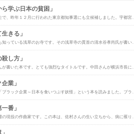
歳から学ぶ日本の貧困」
宇都宮健児さんは弁護士で、昨年１２月に行われた東京都知事選にも立候補しました。宇都宮さんは、以前より貧困問題を扱っていて、サラ金返済で困っている人への相談もしていたとの事です。大手の貸金業では、つい数年前まで、高い利息を取っていましたが、法改正されて上限の利息率は低くなりましが、借金が返せなくなって、またサラ金から借りたりして、仕事も家も失う人がいるのも現実なのです。日本は先進国で、全国民が中流階級であるのは間違った情報で、格差社会は産まれてきています。病気になったり、会社が倒産したりして、仕事につけない状態が続けば、いつ何時生活
して生きる」
浅草寺と言えば、誰でも知っている浅草のお寺です。その浅草寺の貫首の清水谷孝尚氏が書いた、浅草寺にまつわる内容の本を読みました。浅草寺は、観音様を奉ってあり、観音様のご利益に与ろうと、多くの参拝者が訪れます。浅草は観光地なので、雷門で写真撮影をした後に、仲見世を歩いて、そのままお寺へ参拝という人が多いようですが、地元の人で熱心に毎日通う人も居るようです。それだけ多くの人に愛されている浅草寺の魅力や、観音様への信仰を通じて得たものを清水谷貫首は述べています。浅草寺は、大晦日から正月にかけての初詣、涅槃会、花まつり、四万六千日、お盆やお彼岸などの行事を通じて、訪れる人が多いのです。じっと手を合わせて、今生きていることに感謝する、そのことだけでも十分価値があります。人間は生かされているのだから、自分の与えられた人生を精一杯生きる、何かをしなければという自己実現的な生き方も良いけど、生きている
家の殺し方」
元横浜市長の中田宏さんが書いた本です。とても強烈なタイトルです。中田さんが横浜市長に当選した時、随分と若い市長が誕生したと思っていました。そして市長を辞めた時、任期途中であったのは知っていましたが、辞めた理由については、それ程興味を持たずにいました。この本は、横浜市長になってから、市長を辞めるまでの苦労や、現状を書いた内容になっています。中田さんが横浜市長になった時、横浜市の財政状況はとても悪化していて、多くの負債がありました。その負債を無くすために、中田さんは、無駄を省くためのあらゆる改革を試みます。しかし、今までのやり方を変更されては困る抵抗勢力に遭うことになるのです。建設業界、風俗関係、そして内部の公務員などが主の抵抗勢力です。そして、中田市長のスキャンダルが週刊現代に連載されてしまいます。結局、そのスキャンダルはすべて捏造で、裁判で中田さんは勝訴します。マスコミの書いたことを信じる人々によって、多くの誤解が生まれました。まさに捏造によっ
ック企業」
今野清貴さんが書いた「ブラック企業～日本を食いつぶす妖怪」という本を読みました。ブラック企業に入ると、安い給料でこき使われるなど良いイメージはあまり無いのが一般的です。でもブラック企業でどのようなことが行われて、そこで勤めていた人はどうなるのか、実際にそのような会社に勤めていた人達の証言をもとにブラック企業の実態を浮彫りにした内容になっています。ブラック企業と言われる会社に現在も勤めている人もいるわけですから、その人達にとってはその会社の社風や雰囲気にマッチしているということだと思います。辞めた人達にとってブラック企業はどんな会社だったのか。いろいろな事例をまとめてみると、会社勤めをしていて自己否定に直面し、病気になったり、退職勧奨を受けることになったりと、ほぼ精神疾患にかかっているのが現状です。それも正社員であり、また良く名の知れている会社なのに、会社の実態は想像してい
曲第一番」
佐村河内守さんは、全聾の現役の作曲家です。この本は、佐村さんの生い立ちから、病に罹りながらも、音楽の道を諦める事なく、自分には音楽しか無いと言う 背水の陣で生きてきた半生記が書かれています。幼少の頃から、母親からピアノを教わり、ピアノの腕は母親のレベルを越えました。そして彼は、いつの日か交響曲を作りたい夢を描きました。高校の頃に聴覚障害になり、音楽大学へは行かず、広島から東京へ上京して、独学ながらも更なる音楽の道を歩み続けました。生活費を稼ぐために、アルバイトをしながらの音楽への強い欲求、そして耳鳴りや発作との闘いが続きました。彼の才能を見出してくれた人のおかけで、自身の音楽活動も細々と続けていましたが、３６歳の時についに全ての聴力を失ってしまいました。そのショックから、自宅に引きこもりがちになり、音楽活動も止めようかと思っていた時期もありました。そのような時に、
翼」