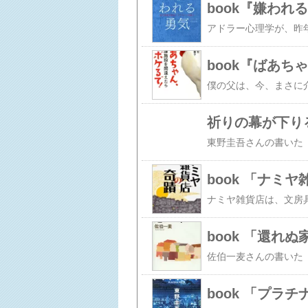
book『嫌われ
book『ばあ
祈りの幕が下り
book 「ナミ
book 「還れぬ
book 「プラ