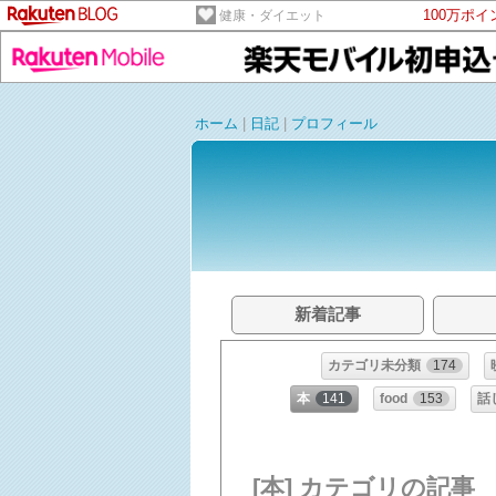
100万ポ
健康・ダイエット
ホーム
|
日記
|
プロフィール
新着記事
カテゴリ未分類
174
本
141
food
153
話
[本] カテゴリの記事