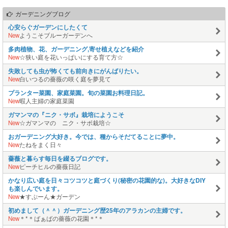
ガーデニングブログ
心安らぐガーデンにしたくて
New
ようこそブルーガーデンへ
多肉植物、花、ガーデニング,寄せ植えなどを紹介
New
☆狭い庭を花いっぱいにする育て方☆
失敗しても虫が怖くても前向きにがんばりたい。
New
白いつるの薔薇の咲く庭を夢見て
プランター菜園、家庭菜園。旬の菜園お料理日記。
New
暇人主婦の家庭菜園
ガマンマの『ニク・サボ』栽培にようこそ
New
☆ガマンマの ニク・サボ栽培☆
おガーデニング大好き。今では、種からそだてることに夢中。
New
たねをまく日々
薔薇と暮らす毎日を綴るブログです。
New
ピーチヒルの薔薇日記
かなり広い庭を日々コツコツと庭づくり(秘密の花園的な)。大好きなDIY
も楽しんでいます。
New
★すぷーん★ガーデン
初めまして（＾＾）ガーデニング歴25年のアラカンの主婦です。
New
＊*＊ばぁばの薔薇の花園＊*＊