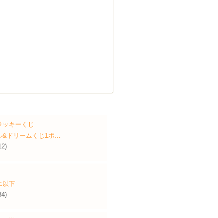
ラッキーくじ
ル&ドリームくじ1ポ…
12)
エ以下
34)