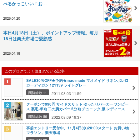
べるかっこいい！お…
2026.04.20
本日4月18日（土）、ポイントアップ情報。毎月
18日は楽天市場ご愛顧感…
2026.04.18
このブログでよく読まれている記事
SALE30％OFF★予約★mao made マオメイド リネンボレロ
カーディガン 121139 ライトグレー
閲覧総数 11
2011.08.03 11:59
クーポンで990円 サイドスリット ゆったりパーカーワンピー
ス 裏毛 半袖 二の腕カバー 5分袖 チュニック 服 レディースフ
ァッション 送料無料
閲覧総数 86
2022.08.09 19:37
事前エントリー受付中。11月4日(水)20:00スタート お買い物
マラソン。楽天市場
閲覧総数 20