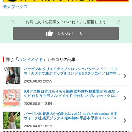
楽天ブックス
お気に入りの記事を「いいね！」で応援しよう
いいね！
0
同じ「
ハンドメイド
」カテゴリの記事
バーゲン本 クリエイティブクロッシェパターン イト・モヨ
ウ・カタチで遊ぶ アップルミンツ E＆Gクリエイツ 日本ヴ…
2026.08.03 23:55
8月デコ袋 はぎれもりもり福袋 送料無料 数量限定 布 生地 レ
シピ 作り方 手芸 ハンドメイド 手作り ハギレ カットクロ…
2026.08.01 12:54
バーゲン本 春夏のかぎ針あみ vol.22 Let’s knit series 日本
ヴォーグ社 楽天ブックス 送料無料 手芸本 手作り ハンドメ…
2026.04.07 16:19