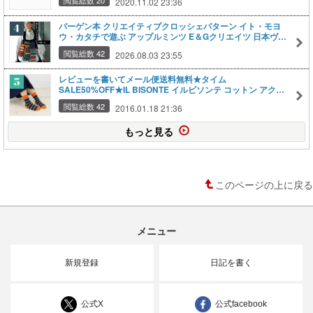
2020.11.02 23:36
バーゲン本 クリエイティブクロッシェパターン イト・モヨ
ウ・カタチで遊ぶ アップルミンツ E＆Gクリエイツ 日本ヴォ
ーグ社 楽天ブックス 送料無料 手芸本 編み物 かぎ針編み ハ
閲覧総数 42
2026.08.03 23:55
ンドメイド
レビューを書いてメール便送料無料★タイム
SALE50%OFF★IL BISONTE イルビソンテ コットン アクリ
ル 配色 ボーダー ソックス 5442404280 レディースソックス
閲覧総数 42
2016.01.18 21:36
婦人靴下
もっと見る
このページの上に戻る
メニュー
新規登録
日記を書く
公式X
公式facebook