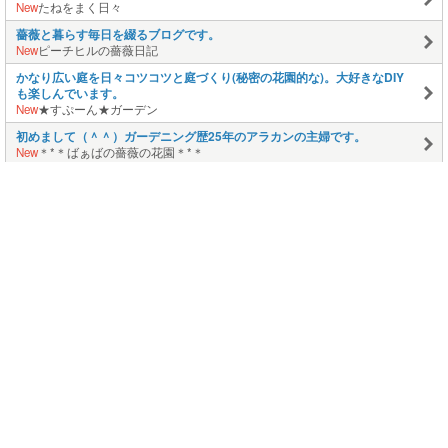
New
たねをまく日々
薔薇と暮らす毎日を綴るブログです。
New
ピーチヒルの薔薇日記
かなり広い庭を日々コツコツと庭づくり(秘密の花園的な)。大好きなDIY
も楽しんでいます。
New
★すぷーん★ガーデン
初めまして（＾＾）ガーデニング歴25年のアラカンの主婦です。
New
＊*＊ばぁばの薔薇の花園＊*＊
手芸やクラフトなど作ることが大好きです。
New
そら豆プリント倶楽部
このページの上に戻る
メニュー
新規登録
日記を書く
公式X
公式facebook