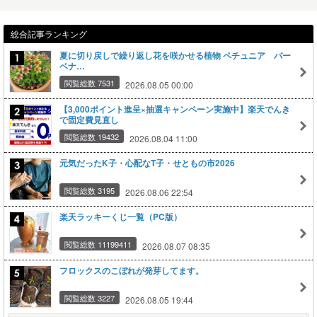
総合記事ランキング
夏に切り戻しで繰り返し花を咲かせる植物 ペチュニア バー
ベナ…
閲覧総数 7531
2026.08.05 00:00
【3,000ポイント進呈×抽選キャンペーン実施中】楽天でんき
で固定費見直し
閲覧総数 19432
2026.08.04 11:00
元気だったK子・心配なT子・せともの市2026
閲覧総数 3195
2026.08.06 22:54
楽天ラッキーくじ一覧（PC版）
閲覧総数 11199411
2026.08.07 08:35
フロックスのこぼれが発芽してます。
閲覧総数 3227
2026.08.05 19:44