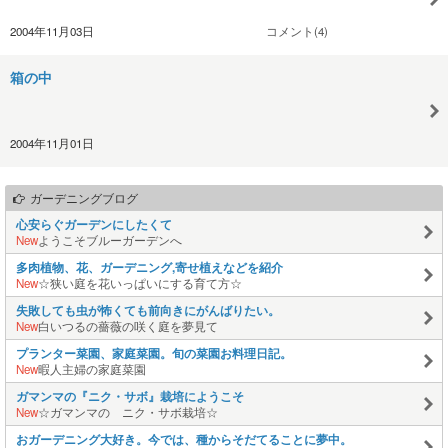
2004年11月03日
コメント(4)
箱の中
2004年11月01日
ガーデニングブログ
心安らぐガーデンにしたくて
New
ようこそブルーガーデンへ
多肉植物、花、ガーデニング,寄せ植えなどを紹介
New
☆狭い庭を花いっぱいにする育て方☆
失敗しても虫が怖くても前向きにがんばりたい。
New
白いつるの薔薇の咲く庭を夢見て
プランター菜園、家庭菜園。旬の菜園お料理日記。
New
暇人主婦の家庭菜園
ガマンマの『ニク・サボ』栽培にようこそ
New
☆ガマンマの ニク・サボ栽培☆
おガーデニング大好き。今では、種からそだてることに夢中。