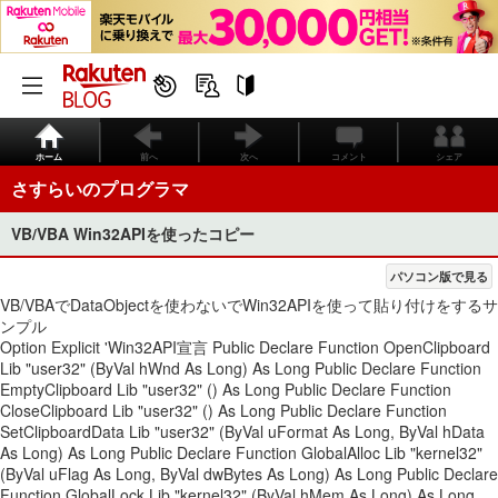
ホーム
前へ
次へ
コメント
シェア
さすらいのプログラマ
VB/VBA Win32APIを使ったコピー
パソコン版で見る
VB/VBAでDataObjectを使わないでWin32APIを使って貼り付けをするサ
ンプル
Option Explicit 'Win32API宣言 Public Declare Function OpenClipboard
Lib "user32" (ByVal hWnd As Long) As Long Public Declare Function
EmptyClipboard Lib "user32" () As Long Public Declare Function
CloseClipboard Lib "user32" () As Long Public Declare Function
SetClipboardData Lib "user32" (ByVal uFormat As Long, ByVal hData
As Long) As Long Public Declare Function GlobalAlloc Lib "kernel32"
(ByVal uFlag As Long, ByVal dwBytes As Long) As Long Public Declare
Function GlobalLock Lib "kernel32" (ByVal hMem As Long) As Long