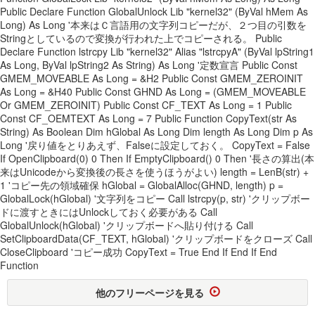
Public Declare Function GlobalUnlock Lib "kernel32" (ByVal hMem As
Long) As Long '本来はＣ言語用の文字列コピーだが、２つ目の引数を
Stringとしているので変換が行われた上でコピーされる。 Public
Declare Function lstrcpy Lib "kernel32" Alias "lstrcpyA" (ByVal lpString1
As Long, ByVal lpString2 As String) As Long '定数宣言 Public Const
GMEM_MOVEABLE As Long = &H2 Public Const GMEM_ZEROINIT
As Long = &H40 Public Const GHND As Long = (GMEM_MOVEABLE
Or GMEM_ZEROINIT) Public Const CF_TEXT As Long = 1 Public
Const CF_OEMTEXT As Long = 7 Public Function CopyText(str As
String) As Boolean Dim hGlobal As Long Dim length As Long Dim p As
Long '戻り値をとりあえず、Falseに設定しておく。 CopyText = False
If OpenClipboard(0) 0 Then If EmptyClipboard() 0 Then '長さの算出(本
来はUnicodeから変換後の長さを使うほうがよい) length = LenB(str) +
1 'コピー先の領域確保 hGlobal = GlobalAlloc(GHND, length) p =
GlobalLock(hGlobal) '文字列をコピー Call lstrcpy(p, str) 'クリップボー
ドに渡すときにはUnlockしておく必要がある Call
GlobalUnlock(hGlobal) 'クリップボードへ貼り付ける Call
SetClipboardData(CF_TEXT, hGlobal) 'クリップボードをクローズ Call
CloseClipboard 'コピー成功 CopyText = True End If End If End
Function
他のフリーページを見る