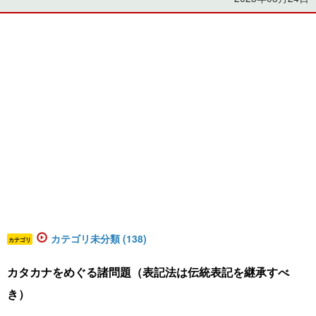
カテゴリ未分類 (138)
カテゴリ
カタカナをめぐる諸問題（表記法は伝統表記を継承すべ
き）