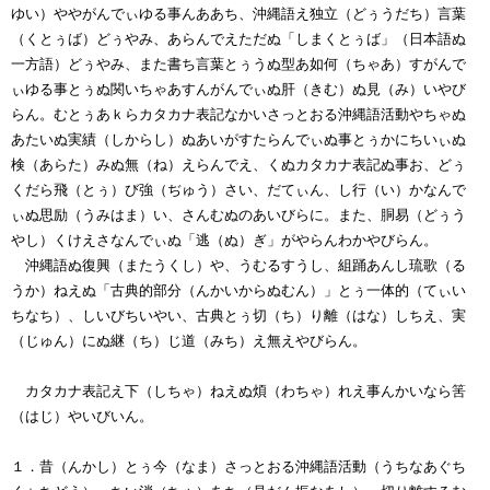
ゆい）ややがんでぃゆる事んああち、沖縄語え独立（どぅうだち）言葉
（くとぅば）どぅやみ、あらんでえただぬ「しまくとぅば」（日本語ぬ
一方語）どぅやみ、また書ち言葉とぅうぬ型あ如何（ちゃあ）すがんで
ぃゆる事とぅぬ関いちゃあすんがんでぃぬ肝（きむ）ぬ見（み）いやび
らん。むとぅあｋらカタカナ表記なかいさっとおる沖縄語活動やちゃぬ
あたいぬ実績（しからし）ぬあいがすたらんでぃぬ事とぅかにちいぃぬ
検（あらた）みぬ無（ね）えらんでえ、くぬカタカナ表記ぬ事お、どぅ
くだら飛（とぅ）び強（ぢゅう）さい、だてぃん、し行（い）かなんで
ぃぬ思励（うみはま）い、さんむぬのあいびらに。また、胴易（どぅう
やし）くけえさなんでぃぬ「逃（ぬ）ぎ」がやらんわかやびらん。
沖縄語ぬ復興（またうくし）や、うむるすうし、組踊あんし琉歌（る
うか）ねえぬ「古典的部分（んかいからぬむん）」とぅ一体的（てぃい
ちなち）、しいびちいやい、古典とぅ切（ち）り離（はな）しちえ、実
（じゅん）にぬ継（ち）じ道（みち）え無えやびらん。
カタカナ表記え下（しちゃ）ねえぬ煩（わちゃ）れえ事んかいなら筈
（はじ）やいびいん。
１．昔（んかし）とぅ今（なま）さっとおる沖縄語活動（うちなあぐち