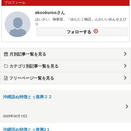
プロフィール
akookurooさん
はいさい、御衆様、「ゆんたく物語」んかいいめんせえび
り
フォローする
月別記事一覧を見る
カテゴリ別記事一覧を見る
フリーページ一覧を見る
沖縄語ぬ特徴とぅ復興２２
2023年02月13日
沖縄語ぬ特徴とぅ復興2１