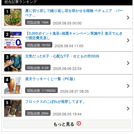
総合記事ランキング
夏に切り戻しで繰り返し花を咲かせる植物 ペチュニア バー
ベナ…
閲覧総数 7494
2026.08.05 00:00
【3,000ポイント進呈×抽選キャンペーン実施中】楽天でんき
で固定費見直し
閲覧総数 19150
2026.08.04 11:00
元気だったK子・心配なT子・せともの市2026
閲覧総数 3129
2026.08.06 22:54
楽天ラッキーくじ一覧（PC版）
閲覧総数 11199250
2026.08.07 08:35
フロックスのこぼれが発芽してます。
閲覧総数 2994
2026.08.05 19:44
もっと見る