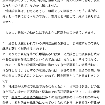
活動実績がカタカナ表記の提唱は飛躍であり、努力の放棄であり、安直
な方向への「逃げ」なのかも知れません。
沖縄語復興は、おもろさうし、組踊そして琉歌といった「古典的部
分」と一体的に行うべなのであり、古典と切り離して、継承はあり得え
ません。
カタカナ表記への動きは以下のような問題を生じさせていきます。
１．過去と現在行われている沖縄語活動を無視し、切り離すものであり
継承を著しく制約するものです。
２．カタカナ表記を県の公用語あるいは第二公用語として議会会行政が
作る公文書を作成に使うというのであれば、まだしも、そうではなく、
これまで、長年の沖縄語の活動に携わってきた活動家らの継承活動にこ
れを押し付けようとするの意図があれば、表現の自由、言語の自由、感
性の自由に踏み込みことになりかねず、民主国家としてあるまじきこと
です。
３．
沖縄語が現時点で死語であるならともかく
、日本語は勿論、どの生
きた言語の場合も言語活動・継承はその言語活動者が担っているの普通
です。
生きている言語の場合は
多くの言語活動家の日々の活動の中から
自然に、相対的また総体的になっていくものであり、ある団体や行政が